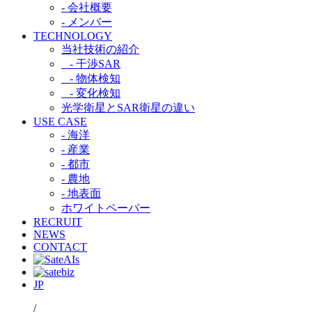
- 会社概要
- メンバー
TECHNOLOGY
当社技術の紹介​
- 干渉SAR​
- 物体検知​
- 変化検知​
光学衛星とSAR衛星の違い​
USE CASE
- 海洋
- 産業
- 都市​
- 農地
- 地表面
ホワイトペーパー
RECRUIT
NEWS
CONTACT
JP
/