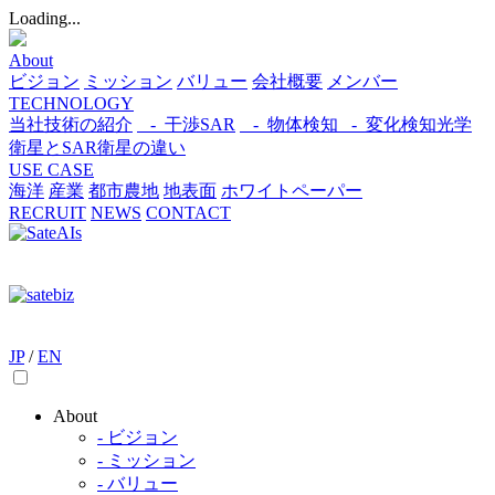
Loading...
About
ビジョン
ミッション
バリュー
会社概要
メンバー
TECHNOLOGY
当社技術の紹介
- 干渉SAR
- 物体検知​
- 変化検知​
光学
衛星とSAR衛星の違い
USE CASE
海洋
産業
都市​
農地
地表面
ホワイトペーパー
RECRUIT
NEWS
CONTACT
JP
/
EN
About
- ビジョン
- ミッション
- バリュー