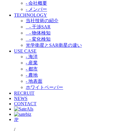
- 会社概要
- メンバー
TECHNOLOGY
当社技術の紹介​
- 干渉SAR​
- 物体検知​
- 変化検知​
光学衛星とSAR衛星の違い​
USE CASE
- 海洋
- 産業
- 都市​
- 農地
- 地表面
ホワイトペーパー
RECRUIT
NEWS
CONTACT
JP
/