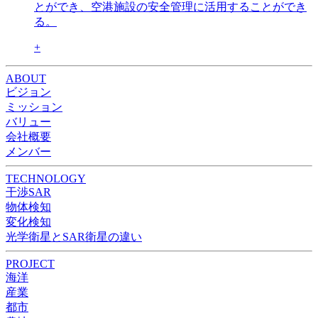
とができ、空港施設の安全管理に活用することができ
る。
+
ABOUT
ビジョン
ミッション
バリュー
会社概要
メンバー
TECHNOLOGY
干渉SAR
物体検知​​
変化検知​
光学衛星とSAR衛星の違い
PROJECT
海洋
産業
都市​