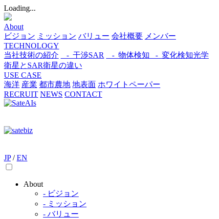
Loading...
About
ビジョン
ミッション
バリュー
会社概要
メンバー
TECHNOLOGY
当社技術の紹介
- 干渉SAR
- 物体検知​
- 変化検知​
光学
衛星とSAR衛星の違い
USE CASE
海洋
産業
都市​
農地
地表面
ホワイトペーパー
RECRUIT
NEWS
CONTACT
JP
/
EN
About
- ビジョン
- ミッション
- バリュー