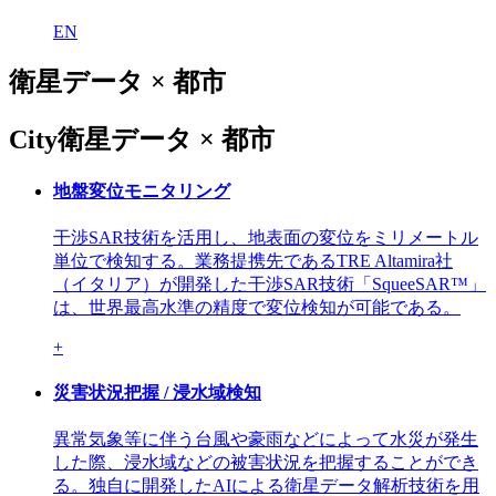
EN
衛星データ × 都市
City
衛星データ × 都市
地盤変位モニタリング
干渉SAR技術を活用し、地表面の変位をミリメートル
単位で検知する。業務提携先であるTRE Altamira社
（イタリア）が開発した干渉SAR技術「SqueeSAR™」
は、世界最高水準の精度で変位検知が可能である。
+
災害状況把握 / 浸水域検知
異常気象等に伴う台風や豪雨などによって水災が発生
した際、浸水域などの被害状況を把握することができ
る。独⾃に開発したAIによる衛星データ解析技術を⽤