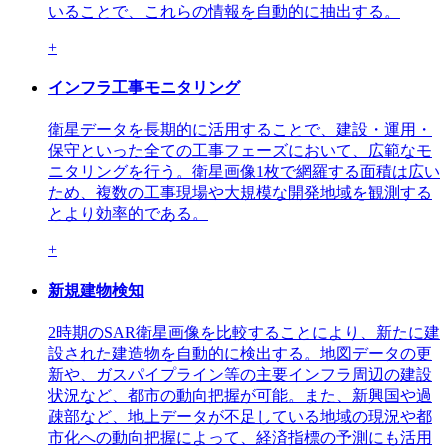
いることで、これらの情報を⾃動的に抽出する。
+
インフラ工事モニタリング
衛星データを長期的に活用することで、建設・運用・
保守といった全ての工事フェーズにおいて、広範なモ
ニタリングを行う。衛星画像1枚で網羅する面積は広い
ため、複数の工事現場や大規模な開発地域を観測する
とより効率的である。
+
新規建物検知
2時期のSAR衛星画像を比較することにより、新たに建
設された建造物を自動的に検出する。地図データの更
新や、ガスパイプライン等の主要インフラ周辺の建設
状況など、都市の動向把握が可能。また、新興国や過
疎部など、地上データが不足している地域の現況や都
市化への動向把握によって、経済指標の予測にも活用