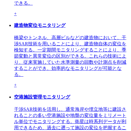
できる。
+
建造物変位モニタリング
橋梁やトンネル、高層ビルなどの建造物において、干
渉SAR技術を用いることにより、建造物自体の変位を
検知する。一定期間モニタリングすることにより、季
節変動と異常変位の区別ができる。これらの技術によ
り、従来実施していた水準測量の回数や計測点を削減
することができ、効率的なモニタリングが可能とな
る。
+
空港施設管理モニタリング
干渉SAR技術を活用し、通常海岸や埋立地等に建設さ
れることの多い空港施設や地盤の変位量をミリメート
ル単位でモニタリングする。衛星は時系列データが利
用できるため、過去に遡って施設の変位を把握するこ