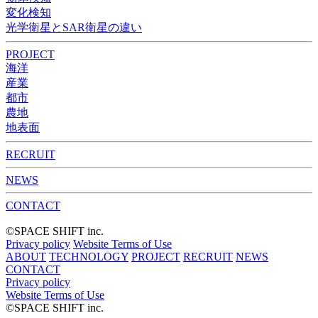
変化検知​
光学衛星とSAR衛星の違い
PROJECT
海洋
産業
都市​
農地
地表面
RECRUIT
NEWS
CONTACT
©︎SPACE SHIFT inc.
Privacy policy
Website Terms of Use
ABOUT
TECHNOLOGY
PROJECT
RECRUIT
NEWS
CONTACT
Privacy policy
Website Terms of Use
©︎SPACE SHIFT inc.