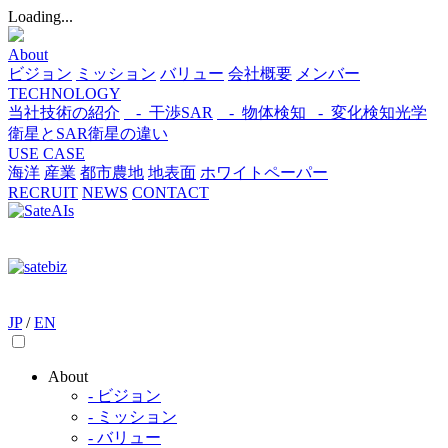
Loading...
About
ビジョン
ミッション
バリュー
会社概要
メンバー
TECHNOLOGY
当社技術の紹介
- 干渉SAR
- 物体検知​
- 変化検知​
光学
衛星とSAR衛星の違い
USE CASE
海洋
産業
都市​
農地
地表面
ホワイトペーパー
RECRUIT
NEWS
CONTACT
JP
/
EN
About
- ビジョン
- ミッション
- バリュー