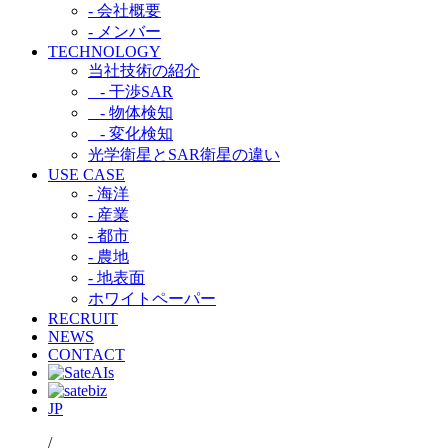
- 会社概要
- メンバー
TECHNOLOGY
当社技術の紹介​
- 干渉SAR​
- 物体検知​
- 変化検知​
光学衛星とSAR衛星の違い​
USE CASE
- 海洋
- 産業
- 都市​
- 農地
- 地表面
ホワイトペーパー
RECRUIT
NEWS
CONTACT
JP
/