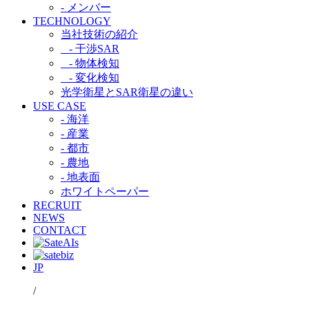
- メンバー
TECHNOLOGY
当社技術の紹介​
- 干渉SAR​
- 物体検知​
- 変化検知​
光学衛星とSAR衛星の違い​
USE CASE
- 海洋
- 産業
- 都市​
- 農地
- 地表面
ホワイトペーパー
RECRUIT
NEWS
CONTACT
JP
/