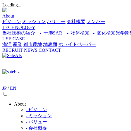
Loading...
About
ビジョン
ミッション
バリュー
会社概要
メンバー
TECHNOLOGY
当社技術の紹介
- 干渉SAR
- 物体検知​
- 変化検知​
光学衛
USE CASE
海洋
産業
都市​
農地
地表面
ホワイトペーパー
RECRUIT
NEWS
CONTACT
JP
/
EN
About
- ビジョン
- ミッション
- バリュー
- 会社概要