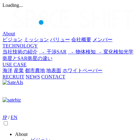
Loading...
About
ビジョン
ミッション
バリュー
会社概要
メンバー
TECHNOLOGY
当社技術の紹介
- 干渉SAR
- 物体検知​
- 変化検知​
光学
衛星とSAR衛星の違い
USE CASE
海洋
産業
都市​
農地
地表面
ホワイトペーパー
RECRUIT
NEWS
CONTACT
JP
/
EN
About