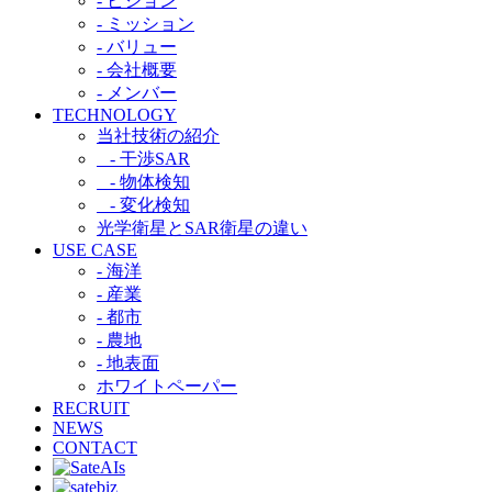
- ビジョン
- ミッション
- バリュー
- 会社概要
- メンバー
TECHNOLOGY
当社技術の紹介​
- 干渉SAR​
- 物体検知​
- 変化検知​
光学衛星とSAR衛星の違い​
USE CASE
- 海洋
- 産業
- 都市​
- 農地
- 地表面
ホワイトペーパー
RECRUIT
NEWS
CONTACT