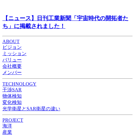
【ニュース】日刊工業新聞「宇宙時代の開拓者た
ち」に掲載されました！
ABOUT
ビジョン
ミッション
バリュー
会社概要
メンバー
TECHNOLOGY
干渉SAR
物体検知​​
変化検知​
光学衛星とSAR衛星の違い
PROJECT
海洋
産業