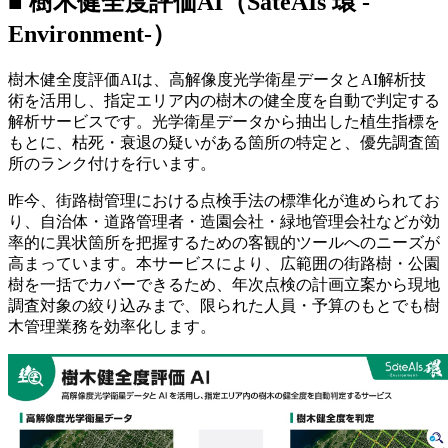
■
樹木健全度評価
AI
（
SateAIs
環
-
Environment-
）
樹木健全度評価
AI
は、高解像度光学衛星データと
AI
解析技
術を活用し、指定エリア内の樹木の健全度を自動で判定する
解析サービスです。光学衛星データから抽出した植生指標を
もとに、枯死・衰退の疑いがある箇所の特定と、優先調査箇
所のランク付けを行います。
昨今、街路樹管理における点検手法の標準化が進められてお
り、自治体・道路管理者・造園会社・緑地管理会社などが効
率的に異状箇所を把握するための客観的ツールへのニーズが
高まっています。本サービスにより、広範囲の街路樹・公園
樹を一括でカバーできるため、年次点検の計画立案から現地
調査対象の絞り込みまで、限られた人員・予算のもとでも樹
木管理業務を効率化します。