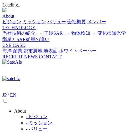
Loading...
About
ビジョン
ミッション
バリュー
会社概要
メンバー
TECHNOLOGY
当社技術の紹介
- 干渉SAR
- 物体検知​
- 変化検知​
光学
衛星とSAR衛星の違い
USE CASE
海洋
産業
都市​
農地
地表面
ホワイトペーパー
RECRUIT
NEWS
CONTACT
JP
/
EN
About
- ビジョン
- ミッション
- バリュー