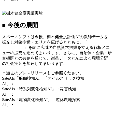
https://www.spcsft.com/service/sateais/environment/tree_health_ai/
■
今後の展開
スペースシフトは今後、樹木健全度評価
AI
の教師データを
拡充し対象樹種・エリアを広げるとともに、「
SateAIs
環
-
Environment-
」を軸に広域の自然資本把握を支える解析メニ
ューの拡充を進めてまいります。さらに、自治体・企業・研
究機関との共創を通じて、衛星データと
AI
による環境分野
の社会実装を加速してまいります。
＊過去のプレスリリースもご参照ください。
SateAIs
「船舶検知
AI
」「オイルスリック検知
AI
」：
https://www.spcsft.com/news/3794/
SateAIs
「時系列変化検知
AI
」「災害検知
AI
」：
https://www.spcsft.com/news/2709/
SateAIs
「建物変化検知
AI
」「遊休農地探索
AI
」：
https://www.spcsft.com/news/2400/