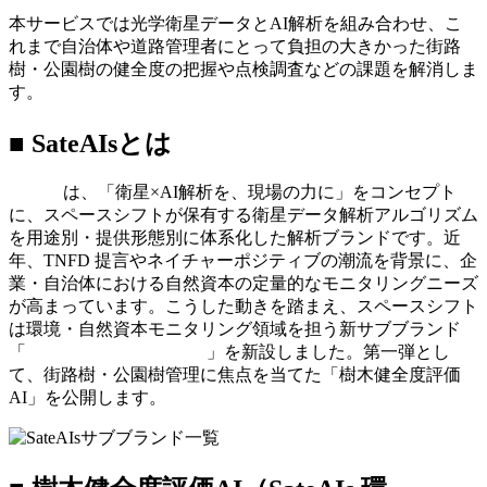
本サービスでは光学衛星データと
AI
解析を組み合わせ、こ
れまで自治体や道路管理者にとって負担の大きかった街路
樹・公園樹の健全度の把握や点検調査などの課題を解消しま
す。
■
SateAIs
とは
SateAIs
は、「衛星
×AI
解析を、現場の力に」をコンセプト
に、スペースシフトが保有する衛星データ解析アルゴリズム
を用途別・提供形態別に体系化した解析ブランドです。近
年、
TNFD
提言やネイチャーポジティブの潮流を背景に、企
業・自治体における自然資本の定量的なモニタリングニーズ
が高まっています。こうした動きを踏まえ、スペースシフト
は環境・自然資本モニタリング領域を担う新サブブランド
「
SateAIs
環
-Environment-
」を新設しました。第一弾とし
て、街路樹・公園樹管理に焦点を当てた「樹木健全度評価
AI
」を公開します。