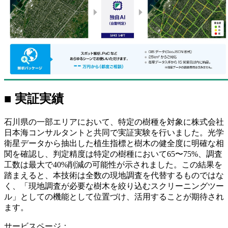
■
実証実績
石川県の一部エリアにおいて、特定の樹種を対象に
株式会社
日本海コンサルタントと共同で
実証実験を行いました。光学
衛星データから抽出した植生指標と樹木の健全度に明確な相
関を確認し
、
判定精度は特定の樹種において
65
〜
75%
、調査
工数は最大で
40%
削減の可能性が示されました。この結果を
踏まえると、本技術は全数の現地調査を代替するものではな
く、「現地調査が必要な樹木を絞り込むスクリーニングツー
ル」としての機能として位置づけ、活用することが期待され
ます
。
サービスページ：