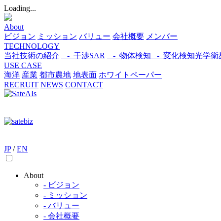
Loading...
About
ビジョン
ミッション
バリュー
会社概要
メンバー
TECHNOLOGY
当社技術の紹介
- 干渉SAR
- 物体検知​
- 変化検知​
光学衛
USE CASE
海洋
産業
都市​
農地
地表面
ホワイトペーパー
RECRUIT
NEWS
CONTACT
JP
/
EN
About
- ビジョン
- ミッション
- バリュー
- 会社概要