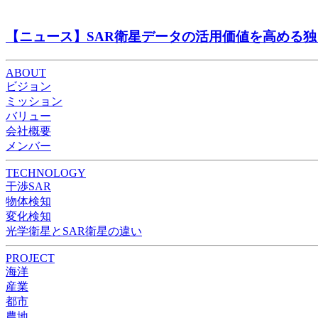
【ニュース】SAR衛星データの活用価値を高める独自技術「E
ABOUT
ビジョン
ミッション
バリュー
会社概要
メンバー
TECHNOLOGY
干渉SAR
物体検知​​
変化検知​
光学衛星とSAR衛星の違い
PROJECT
海洋
産業
都市​
農地