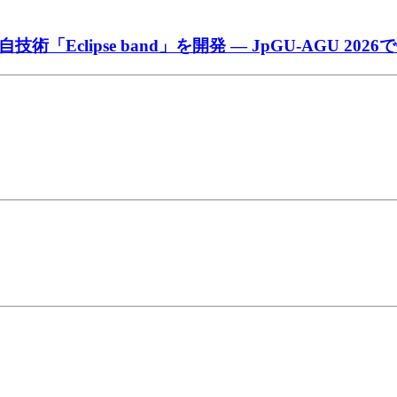
clipse band」を開発 ― JpGU-AGU 202