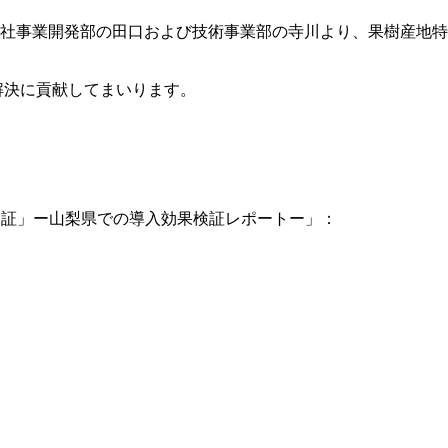
当社事業開発部の田口および技術事業部の寺川より、果樹産地特
題解決に貢献してまいります。
ce/sateais/agriculture/
実証」ー山梨県での導入効果検証レポートー」：
https://www.spcs