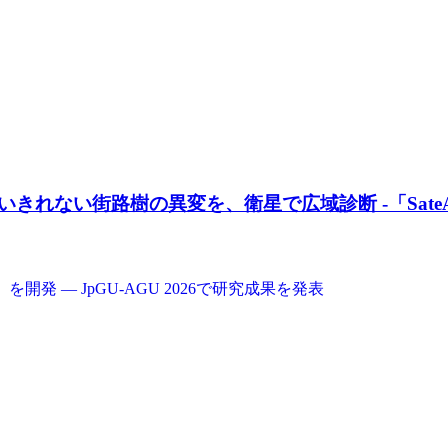
い街路樹の異変を、衛星で広域診断 -「SateAIs 環 