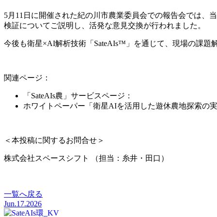
5月11日に開催された紀の川市農業委員会での報告会では、
検証についてご説明し、活発な意見交換が行われました。
今後も衛星×AI解析技術「SateAIs™」を通じて、現場の課
関連ページ：
「SateAIs農」サービスページ：
https://www.spcsft.com/servi
ホワイトペーパー「衛星AIを活用した遊休農地探索の
＜本投稿に関するお問合せ＞
株式会社スペースシフト （担当：糸井・田口）
お問い合わせはこちら
一覧へ戻る
Jun.17.2026