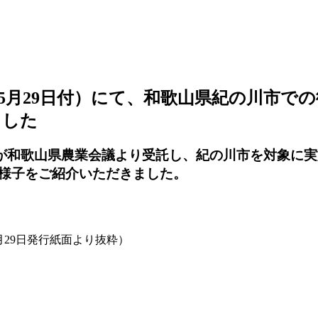
年5月29日付）にて、和歌山県紀の川市で
ました
当社が和歌山県農業会議より受託し、紀の川市を対象に
様子をご紹介いただきました。
月29日発行紙面より抜粋）
ae4bd5-7d21-4fc4-9808-ea4b421da552