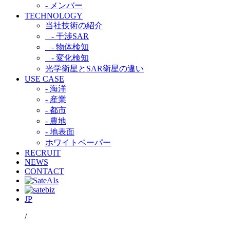
- メンバー
TECHNOLOGY
当社技術の紹介​
- 干渉SAR​
- 物体検知​
- 変化検知​
光学衛星とSAR衛星の違い​
USE CASE
- 海洋
- 産業
- 都市​
- 農地
- 地表面
ホワイトペーパー
RECRUIT
NEWS
CONTACT
JP
/