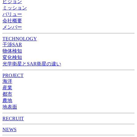
ビジョン
ミッション
バリュー
会社概要
メンバー
TECHNOLOGY
干渉SAR
物体検知​​
変化検知​
光学衛星とSAR衛星の違い
PROJECT
海洋
産業
都市​
農地
地表面
RECRUIT
NEWS