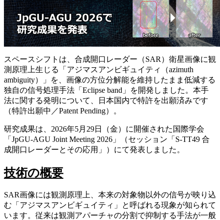
スペースシフトは、合成開口レーダー（SAR）衛星画像に観
測原理上生じる「アジマスアンビギュイティ（azimuth
ambiguity）」を、画像の方位分解能を維持したまま低減する
独自の信号処理手法「Eclipse band」を開発しました。本手
法に関する発明について、日本国内で特許を出願済みです
（特許出願中／Patent Pending）。
研究成果は、2026年5月29日（金）に開催された国際学会
「
JpGU-AGU Joint Meeting 2026
」（セッション「S-TT49 合
成開口レーダーとその応用」）にて発表しました。
技術の概要
SAR画像には観測原理上、本来の対象物以外の信号が映り込
む「アジマスアンビギュイティ」と呼ばれる現象が知られて
います。従来は観測アパーチャの分割で抑制する手法が一般