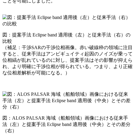
ことを可能にしました。
図：提案手法 Eclipse band 適用後（左）と従来手法（右）の
比較
（
補足：
干渉S
ARの干渉位相画像
。
赤い破線枠の領域に注目
すると、従来手法
はアンビギュイティ起因のノイズが乗って
位相縞が乱れているのに対し、
提案手法
はその影響が抑えら
れ、より
明確に
干渉位相が得られている
。
つまり、より正確
な位相差解析が可能になる。
）
図：ALOS PALSAR 海域（船舶領域）画像における従来手
法（左）と提案手法 Eclipse band 適用後（中央）とその差分
（右）