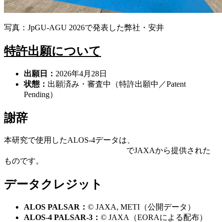
写真：JpGU-AGU 2026で発表した弊社・安井
特許出願について
出願日：
2026
年
4
月
28
日
状態：
出願済み・審査中（特許出願中／
Patent
Pending
）
謝辞
本研究で使用したALOS-4データは、
第4回地球観測研究公募
における共同研究の枠組み
(EORA)
でJAXAから提供された
ものです。
データクレジット
ALOS PALSAR
：
© JAXA, METI
（公開データ）
ALOS-4 PALSAR-3
：
© JAXA
（
EORA
による配布）