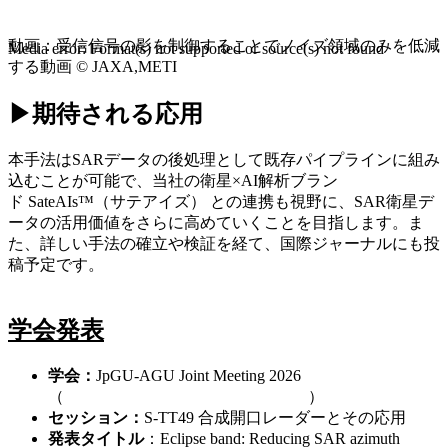
動画：
受信信号の影を制御することでノイズ領域のみを低減
Media error: Format(s) not supported or source(s) not found
する動画
©
JAXA,METI
ファイルをダウンロード: https://www.spcsft.com/cms/wp-content/uploa
▶期待される応用
00:00
本手法はSARデータの後処理として既存パイプラインに組み
込むことが可能で、当社の衛星×AI解析ブラン
ド
SateAIs
™（
サテアイズ
）
との連携も視野に、SAR衛星デ
ータの活用価値をさらに高めていくことを目指します
。
ま
た、
詳しい手法の確立や検証を経て、国際ジャーナルにも投
稿予定です。
学会発表
学会：
JpGU-AGU Joint Meeting 2026
（
https://www.jpgu.org/meeting_j2026/
）
セッション：
S-TT49 合成開口レーダーとその応用
発表タイトル
：
Eclipse band: Reducing SAR azimuth