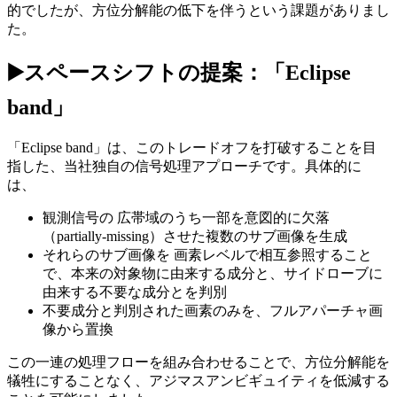
的でしたが、
方位分解能の低下
を伴うという課題がありまし
た。
▶
スペースシフトの提案：「Eclipse
band」
「Eclipse band」は、このトレードオフを打破することを目
指した、当社独自の信号処理アプローチです。具体的に
は、
観測信号の 広帯域のうち一部を意図的に欠落
（partially-missing）させた複数のサブ画像を生成
それらのサブ画像を 画素レベルで相互参照すること
で、本来の対象物に由来する成分と、サイドローブに
由来する不要な成分とを判別
不要成分と判別された画素のみを、フルアパーチャ画
像から置換
この一連の処理フローを組み合わせることで、方位分解能を
犠牲にすることなく、アジマスアンビギュイティを低減する