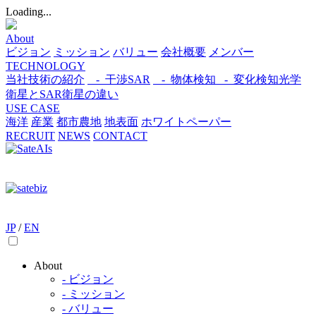
Loading...
About
ビジョン
ミッション
バリュー
会社概要
メンバー
TECHNOLOGY
当社技術の紹介
- 干渉SAR
- 物体検知​
- 変化検知​
光学
衛星とSAR衛星の違い
USE CASE
海洋
産業
都市​
農地
地表面
ホワイトペーパー
RECRUIT
NEWS
CONTACT
JP
/
EN
About
- ビジョン
- ミッション
- バリュー