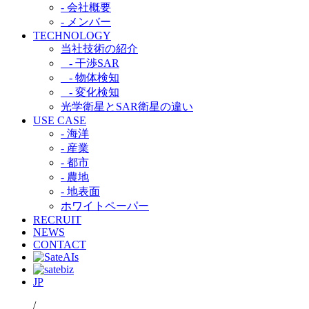
- 会社概要
- メンバー
TECHNOLOGY
当社技術の紹介​
- 干渉SAR​
- 物体検知​
- 変化検知​
光学衛星とSAR衛星の違い​
USE CASE
- 海洋
- 産業
- 都市​
- 農地
- 地表面
ホワイトペーパー
RECRUIT
NEWS
CONTACT
JP
/