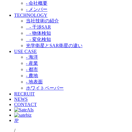
- 会社概要
- メンバー
TECHNOLOGY
当社技術の紹介​
- 干渉SAR​
- 物体検知​
- 変化検知​
光学衛星とSAR衛星の違い​
USE CASE
- 海洋
- 産業
- 都市​
- 農地
- 地表面
ホワイトペーパー
RECRUIT
NEWS
CONTACT
JP
/