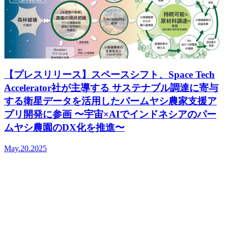
【プレスリリース】スペースシフト、Space Tech
Accelerator社が主導する サステナブル調達に寄与
する衛星データを活用したパームヤシ農家支援ア
プリ開発に参画 〜宇宙×AIでインドネシアのパー
ムヤシ農園のDX化を推進〜
May.20.2025