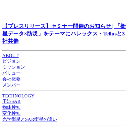
【プレスリリース】セミナー開催のお知らせ | 「衛
星データ×防災」をテーマにハレックス・Tellusと3
社共催
ABOUT
ビジョン
ミッション
バリュー
会社概要
メンバー
TECHNOLOGY
干渉SAR
物体検知​​
変化検知​
光学衛星とSAR衛星の違い