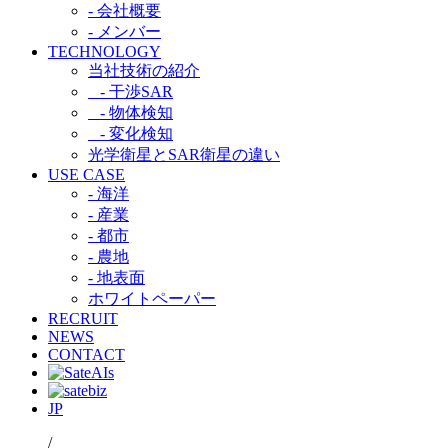
- 会社概要
- メンバー
TECHNOLOGY
当社技術の紹介​
- 干渉SAR​
- 物体検知​
- 変化検知​
光学衛星とSAR衛星の違い​
USE CASE
- 海洋
- 産業
- 都市​
- 農地
- 地表面
ホワイトペーパー
RECRUIT
NEWS
CONTACT
JP
/