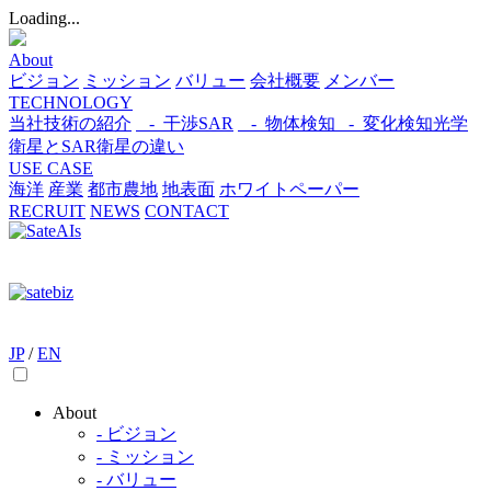
Loading...
About
ビジョン
ミッション
バリュー
会社概要
メンバー
TECHNOLOGY
当社技術の紹介
- 干渉SAR
- 物体検知​
- 変化検知​
光学
衛星とSAR衛星の違い
USE CASE
海洋
産業
都市​
農地
地表面
ホワイトペーパー
RECRUIT
NEWS
CONTACT
JP
/
EN
About
- ビジョン
- ミッション
- バリュー