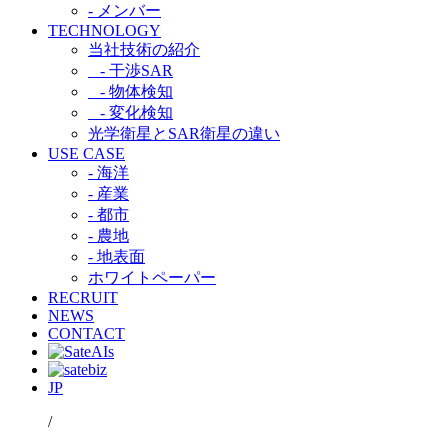
- メンバー
TECHNOLOGY
当社技術の紹介​
- 干渉SAR​
- 物体検知​
- 変化検知​
光学衛星とSAR衛星の違い​
USE CASE
- 海洋
- 産業
- 都市​
- 農地
- 地表面
ホワイトペーパー
RECRUIT
NEWS
CONTACT
JP
/