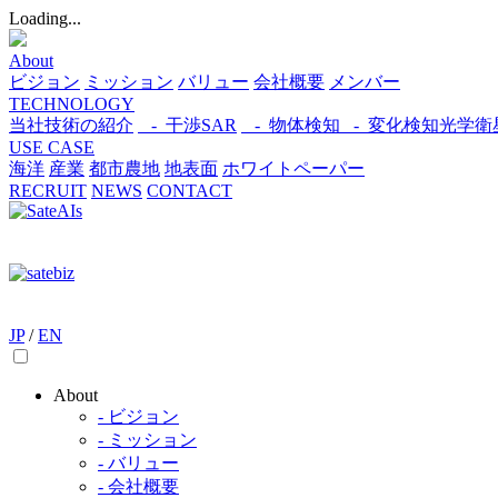
Loading...
About
ビジョン
ミッション
バリュー
会社概要
メンバー
TECHNOLOGY
当社技術の紹介
- 干渉SAR
- 物体検知​
- 変化検知​
光学衛
USE CASE
海洋
産業
都市​
農地
地表面
ホワイトペーパー
RECRUIT
NEWS
CONTACT
JP
/
EN
About
- ビジョン
- ミッション
- バリュー
- 会社概要