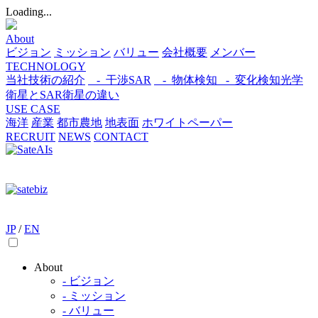
Loading...
About
ビジョン
ミッション
バリュー
会社概要
メンバー
TECHNOLOGY
当社技術の紹介
- 干渉SAR
- 物体検知​
- 変化検知​
光学
衛星とSAR衛星の違い
USE CASE
海洋
産業
都市​
農地
地表面
ホワイトペーパー
RECRUIT
NEWS
CONTACT
JP
/
EN
About
- ビジョン
- ミッション
- バリュー