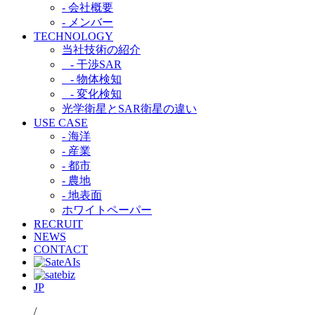
- 会社概要
- メンバー
TECHNOLOGY
当社技術の紹介​
- 干渉SAR​
- 物体検知​
- 変化検知​
光学衛星とSAR衛星の違い​
USE CASE
- 海洋
- 産業
- 都市​
- 農地
- 地表面
ホワイトペーパー
RECRUIT
NEWS
CONTACT
JP
/