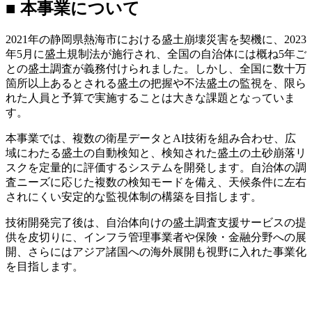
■ 本事業について
2021年の静岡県熱海市における盛土崩壊災害を契機に、2023
年5月に盛土規制法が施行され、全国の自治体には概ね5年ご
との盛土調査が義務付けられました。しかし、全国に数十万
箇所以上あるとされる盛土の把握や不法盛土の監視を、限ら
れた人員と予算で実施することは大きな課題となっていま
す。
本事業では、複数の衛星データとAI技術を組み合わせ、広
域にわたる盛土の自動検知と、検知された盛土の土砂崩落リ
スクを定量的に評価するシステムを開発します。自治体の調
査ニーズに応じた複数の検知モードを備え、天候条件に左右
されにくい安定的な監視体制の構築を目指します。
技術開発完了後は、自治体向けの盛土調査支援サービスの提
供を皮切りに、インフラ管理事業者や保険・金融分野への展
開、さらにはアジア諸国への海外展開も視野に入れた事業化
を目指します。