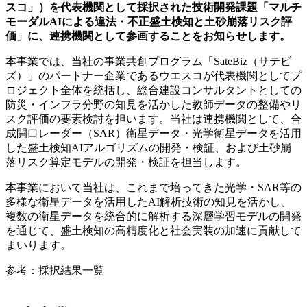
スコ」）を代表機関として採択された技術開発課題「マルチ
モーダルAIによる違法・不正盛土検知と土砂崩落リスク評
価」に、連携機関として参画することをお知らせします。
本事業では、当社の事業共創プログラム「SateBiz（サテビ
ズ）」のパートナー企業であるウエスコが代表機関としてプ
ロジェクト全体を統括し、総合建設コンサルタントとしての
防災・インフラ分野の知見を活かした教師データの整備やリ
スク評価の要素検討を担います。当社は連携機関として、合
成開口レーダー（SAR）衛星データ・光学衛星データを活用
した盛土検知AIアルゴリズムの開発・検証、および土砂崩
落リスク算定モデルの開発・検証を担当します。
本事業において当社は、これまで培ってきた光学・SAR等の
多様な衛星データを活用したAI解析技術の知見を活かし、
複数の衛星データを統合的に解析する深層学習モデルの開発
を通じて、盛土検知の高精度化と社会実装の加速に貢献して
まいります。
参考：採択結果一覧
https://fund.jaxa.jp/content/uploads/kekka2_22.pdf