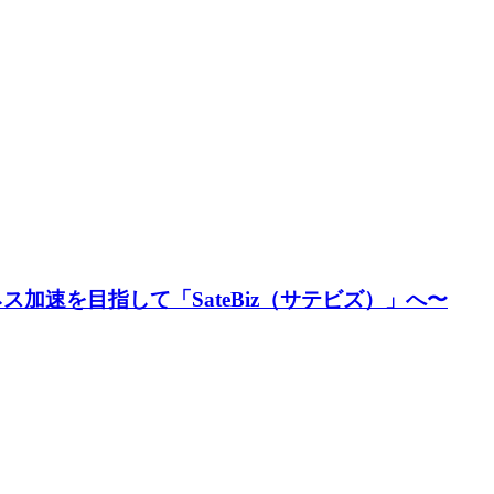
加速を⽬指して「SateBiz（サテビズ）」へ〜