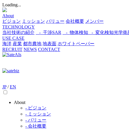
Loading...
About
ビジョン
ミッション
バリュー
会社概要
メンバー
TECHNOLOGY
当社技術の紹介
- 干渉SAR
- 物体検知​
- 変化検知​
光学衛
USE CASE
海洋
産業
都市​
農地
地表面
ホワイトペーパー
RECRUIT
NEWS
CONTACT
JP
/
EN
About
- ビジョン
- ミッション
- バリュー
- 会社概要