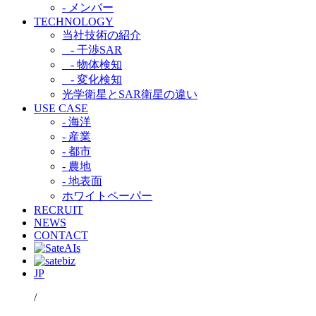
- メンバー
TECHNOLOGY
当社技術の紹介​
- 干渉SAR​
- 物体検知​
- 変化検知​
光学衛星とSAR衛星の違い​
USE CASE
- 海洋
- 産業
- 都市​
- 農地
- 地表面
ホワイトペーパー
RECRUIT
NEWS
CONTACT
JP
/