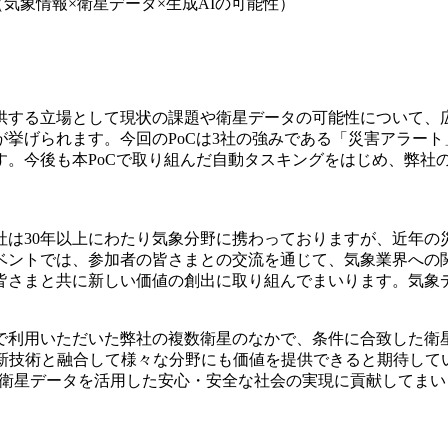
（
気象情報×衛星データ×生成AIの可能性
）
供する立場として現状の課題や衛星データの可能性について、
が挙げられます。今回の
PoC
は
3社の強みである
「災害アラート
す。今後も本
PoCで取り組んだ
自動タスキングをはじめ、弊社
社は30年以上にわたり気象分野に携わっておりますが、近年の
ベントでは、参加者の皆さまとの交流を通じて、気象業界への
皆さまと共に新しい価値の創出に取り組んでまいります。気象
で利用いただいた弊社の複数衛星のなかで、条件に合致した衛
最新技術と融合して様々な分野にも価値を提供できると期待して
て、衛星データを活用した安心・安全な社会の実現に貢献してま