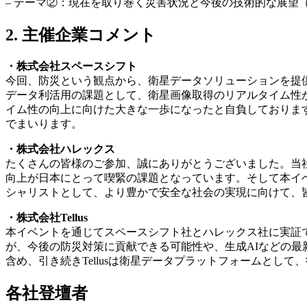
–
テーマ②：
現在を取り巻く災害状況と今後の技術的な展望
2.
主催企業
コメント
・
株式会社
スペースシフト
今回、防災という観点から、衛星データソリューションを提
データ利活用の課題として、衛星画像取得のリアルタイム性
イム性の向上に向けた大きな一歩になったと自負しておりま
でまいります。
・
株式会社
ハレックス
たくさんの皆様のご参加、誠にありがとうございました。当
向上が日本にとって喫緊の課題となっています。そして本イ
シャリストとして、より豊かで安全な社会の実現に向けて、
・
株式会社
Tellus
本イベントを通じてスペースシフト社とハレックス社に実証
が、今後の防災対策に貢献できる可能性や、生成AIなどの
含め、引き続きTellusは衛星データプラットフォームとし
️各社登壇者