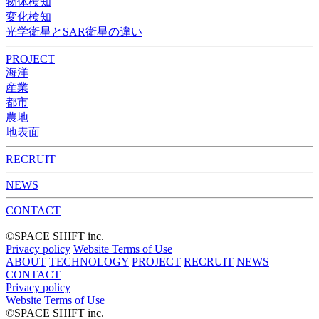
物体検知​​
変化検知​
光学衛星とSAR衛星の違い
PROJECT
海洋
産業
都市​
農地
地表面
RECRUIT
NEWS
CONTACT
©︎SPACE SHIFT inc.
Privacy policy
Website Terms of Use
ABOUT
TECHNOLOGY
PROJECT
RECRUIT
NEWS
CONTACT
Privacy policy
Website Terms of Use
©︎SPACE SHIFT inc.