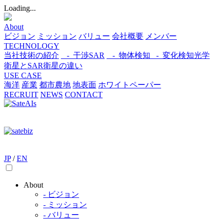
Loading...
About
ビジョン
ミッション
バリュー
会社概要
メンバー
TECHNOLOGY
当社技術の紹介
- 干渉SAR
- 物体検知​
- 変化検知​
光学
衛星とSAR衛星の違い
USE CASE
海洋
産業
都市​
農地
地表面
ホワイトペーパー
RECRUIT
NEWS
CONTACT
JP
/
EN
About
- ビジョン
- ミッション
- バリュー