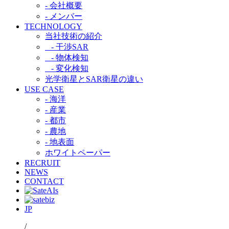
- 会社概要
- メンバー
TECHNOLOGY
当社技術の紹介​
- 干渉SAR​
- 物体検知​
- 変化検知​
光学衛星とSAR衛星の違い​
USE CASE
- 海洋
- 産業
- 都市​
- 農地
- 地表面
ホワイトペーパー
RECRUIT
NEWS
CONTACT
JP
/