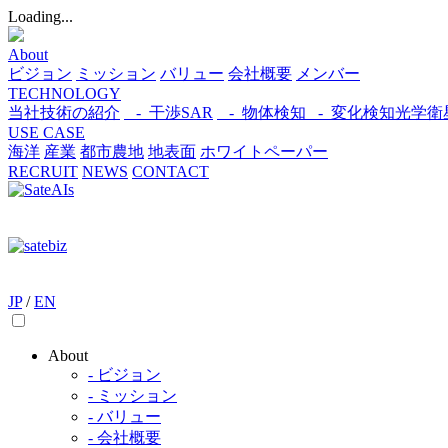
Loading...
About
ビジョン
ミッション
バリュー
会社概要
メンバー
TECHNOLOGY
当社技術の紹介
- 干渉SAR
- 物体検知​
- 変化検知​
光学衛
USE CASE
海洋
産業
都市​
農地
地表面
ホワイトペーパー
RECRUIT
NEWS
CONTACT
JP
/
EN
About
- ビジョン
- ミッション
- バリュー
- 会社概要