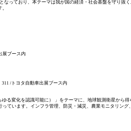
報値)となっており、本テーマは我が国の経済・社会基盤を守り
す。
A
車出展ブース内
号：311 /トヨタ自動車出展ブース内
 Orbit （地球上のあらゆる変化を認識可能に） 」をテーマに、地球観
行っています。インフラ管理、防災・減災、農業モニタリング