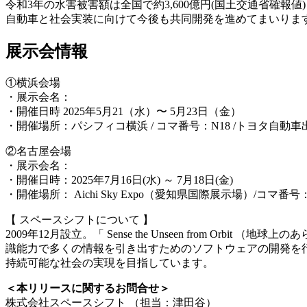
令和3年の水害被害額は全国で約3,600億円(国土交通省確
自動車と社会実装に向けて今後も共同開発を進めてまいりま
展示会情報
①横浜会場
・展示会名：
人とくるまのテクノロジー展 2025 YOKOHAM
・開催日時 2025年5月21（水）〜 5月23日（金）
・開催場所：パシフィコ横浜 / コマ番号：N18 /トヨタ自動
②名古屋会場
・展示会名：
人とくるまのテクノロジー展 2025 NAGOYA
・開催日時：2025年7月16日(水) ～ 7月18日(金)
・開催場所： Aichi Sky Expo（愛知県国際展示場）/コマ番
【 スペースシフトについて 】
2009年12月設立。「 Sense the Unseen from
識能力で多くの情報を引き出すためのソフトウェアの開発を
持続可能な社会の実現を目指しています。
＜本リリースに関するお問合せ＞
株式会社スペースシフト （担当：津田谷）