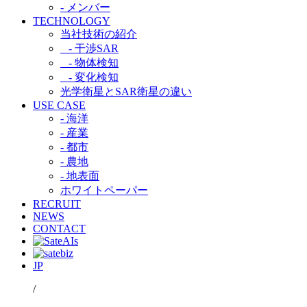
- メンバー
TECHNOLOGY
当社技術の紹介​
- 干渉SAR​
- 物体検知​
- 変化検知​
光学衛星とSAR衛星の違い​
USE CASE
- 海洋
- 産業
- 都市​
- 農地
- 地表面
ホワイトペーパー
RECRUIT
NEWS
CONTACT
JP
/