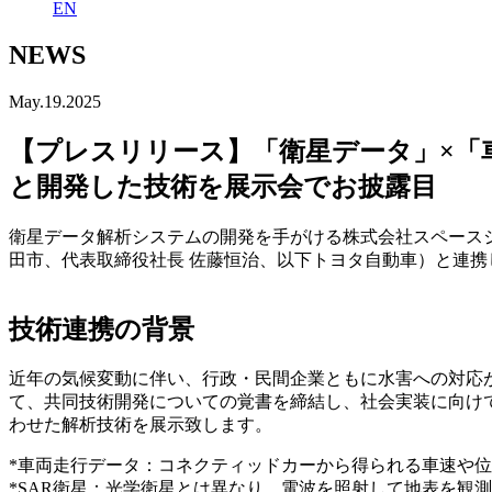
EN
NEWS
May.19.2025
【プレスリリース】「衛星データ」×「
と開発した技術を展⽰会でお披露⽬
衛星データ解析システムの開発を⼿がける株式会社スペース
⽥市、代表取締役社⻑ 佐藤恒治、以下トヨタ⾃動⾞）と連携
技術連携の背景
近年の気候変動に伴い、行政・民間企業ともに水害への対応が
て、共同技術開発についての覚書を締結し、社会実装に向けて
わせた解析技術を展示致します。
*車両走行データ：コネクティッドカーから得られる車速や
*SAR衛星：光学衛星とは異なり、電波を照射して地表を観測