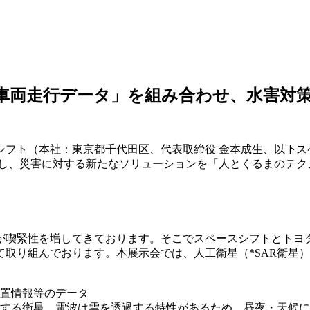
⾞両⾛⾏データ」を組み合わせ、⽔害対策
シフト（本社：東京都千代⽥区、代表取締役 ⾦本成⽣、以下ス
し、災害に対する新たなソリューションを「⼈とくるまのテクノロ
喫緊性を増してきております。そこでスペースシフトとトヨタ自
取り組んでおります。本展示会では、人工衛星（*SAR衛星
位置情報等のデータ
する衛星。電波は雲を透過する特性があるため、昼夜・天候に関