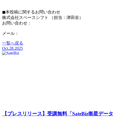
◼︎本投稿に関するお問い合わせ
株式会社スペースシフト （担当：津田谷）
お問い合わせ：
https://share.hsforms.com/1-fFRnQR2QwW3c-
zOTCAanQ5m0z8
メール：
pr@spcsft.com
一覧へ戻る
Oct.28.2025
【プレスリリース】受講無料「SateBiz衛星データ