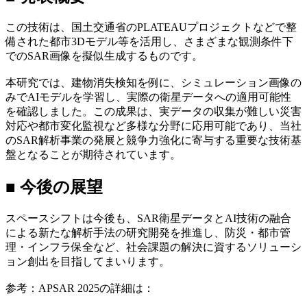
この技術は、国土交通省の
PLATEAU
プロジェクトなどで整
備された都市
3D
モデル等を活用し、さまざまな観測条件下
での
SAR
画像を擬似生成するものです。
本研究では、建物消失検知を例に、シミュレーション画像の
みで
AI
モデルを学習し、実際の衛星データへの適用可能性
を確認しました。この成果は、実データの収集が難しい災害
対応や都市変化監視など多様な分野に応用可能であり、当社
の
SAR
解析事業の発展と競争力強化に寄与する重要な技術基
盤となることが期待されています。
■
今後の展望
スペースシフトは今後も、
SAR
衛星データと
AI
技術の融合
による新たな解析手法の研究開発を推進し、防災・都市管
理・インフラ保全など、社会課題の解決に資するソリューシ
ョン創出を目指してまいります。
参考：
APSAR 2025
の詳細は：
https://apsar2025.ce.t.kyoto-
u.ac.jp/index.php