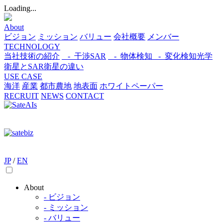
Loading...
About
ビジョン
ミッション
バリュー
会社概要
メンバー
TECHNOLOGY
当社技術の紹介
- 干渉SAR
- 物体検知​
- 変化検知​
光学
衛星とSAR衛星の違い
USE CASE
海洋
産業
都市​
農地
地表面
ホワイトペーパー
RECRUIT
NEWS
CONTACT
JP
/
EN
About
- ビジョン
- ミッション
- バリュー