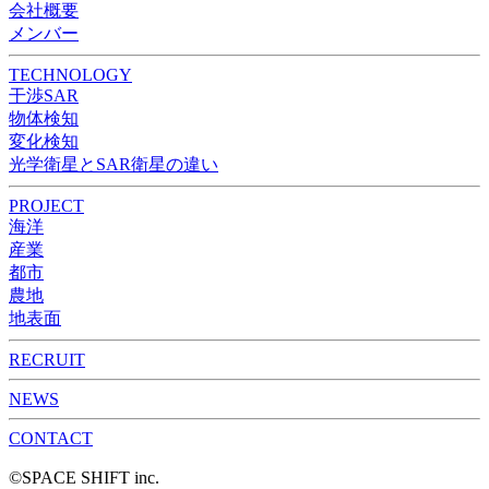
会社概要
メンバー
TECHNOLOGY
干渉SAR
物体検知​​
変化検知​
光学衛星とSAR衛星の違い
PROJECT
海洋
産業
都市​
農地
地表面
RECRUIT
NEWS
CONTACT
©︎SPACE SHIFT inc.