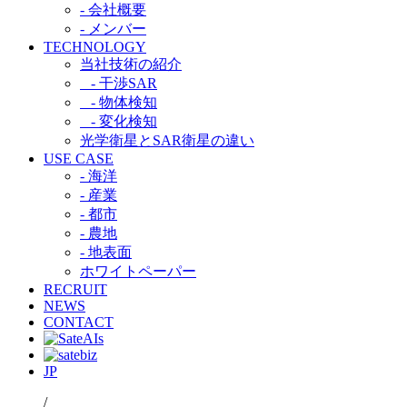
- 会社概要
- メンバー
TECHNOLOGY
当社技術の紹介​
- 干渉SAR​
- 物体検知​
- 変化検知​
光学衛星とSAR衛星の違い​
USE CASE
- 海洋
- 産業
- 都市​
- 農地
- 地表面
ホワイトペーパー
RECRUIT
NEWS
CONTACT
JP
/