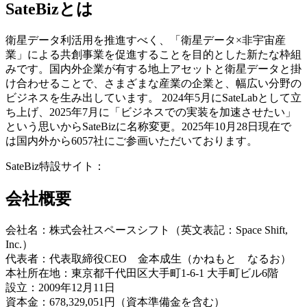
SateBizとは
衛星データ利活用を推進すべく、「衛星データ×非宇宙産
業」による共創事業を促進することを目的とした新たな枠組
みです。国内外企業が有する地上アセットと衛星データと掛
け合わせることで、さまざまな産業の企業と、幅広い分野の
ビジネスを生み出しています。
2024年5月にSateLab
として立
ち上げ、
2025
年
7
月に「ビジネスでの実装を加速させたい」
という思いからSateBizに名称変更。
2025
年
10
月
28
日現在で
は国内外から
60
57
社にご参画いただいております。
SateBiz特設サイト：
https://satebiz.com/
会社概要
会社名：株式会社スペースシフト（英文表記：Space Shift,
Inc.）
代表者：代表取締役CEO 金本成生（かねもと なるお）
本社所在地：東京都千代田区大手町1-6-1 大手町ビル6階
設立：2009年12月11日
資本金：678,329,051円（資本準備金を含む）