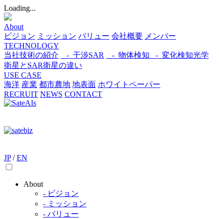
Loading...
About
ビジョン
ミッション
バリュー
会社概要
メンバー
TECHNOLOGY
当社技術の紹介
- 干渉SAR
- 物体検知​
- 変化検知​
光学
衛星とSAR衛星の違い
USE CASE
海洋
産業
都市​
農地
地表面
ホワイトペーパー
RECRUIT
NEWS
CONTACT
JP
/
EN
About
- ビジョン
- ミッション
- バリュー