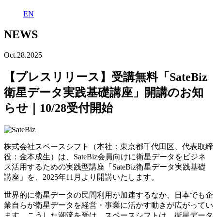
EN
NEWS
Oct.28.2025
【プレスリリース】受講無料「SateBiz
衛星データ実践基礎講座」開講のお知
らせ｜10/28受付開始
株式会社スペースシフト（本社：東京都千代田区、
代表取締
役
：金本成生）は、
SateBiz
会員
向け
に
衛星データをビジネ
ス活用するための実践型講座
「
SateBiz
衛星データ
実践
基礎
講座」
を、2025年11月より開講いたします。
世界的に衛星データの民間利用が加速するなか、日本でも企
業自らが衛星データを経営・事業に活かす動きが広がってい
ます。こうした潮流を受け、スペースシフトは、衛星データ