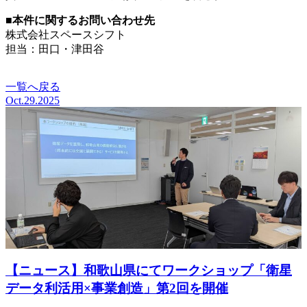
■
本件に関するお問い合わせ先
株式会社スペースシフト
担当：田口・津田谷
satebiz@spcsft.com
一覧へ戻る
Oct.29.2025
【ニュース】和歌山県にてワークショップ「衛星
データ利活用×事業創造」第2回を開催