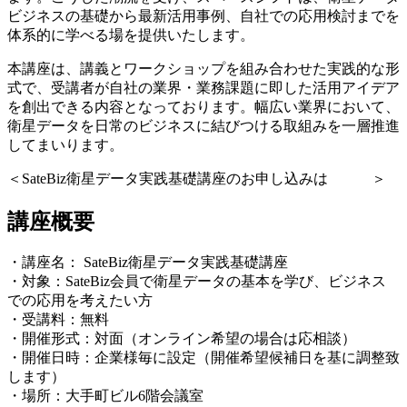
ビジネスの基礎から最新活用事例、自社での応用検討までを
体系的に学べる場を提供いたします。
本講座は、講義とワークショップを組み合わせた実践的な形
式で、受講者が自社の業界・業務課題に即した活用アイデア
を創出できる内容となっております。幅広い業界において、
衛星データを日常のビジネスに結びつける取組みを一層推進
してまいります。
＜
SateBiz
衛星データ
実践
基礎
講座
のお申し込みは
こ
ちら
＞
講座概要
・講座名：
SateBiz衛星データ実践基礎講座
・対象：SateBiz会員で衛星データの基本を学び、ビジネス
での応用を考えたい方
・受講料：無料
・開催形式：対面（オンライン希望の場合は応相談）
・開催日時：企業様毎に設定（開催希望候補日を基に調整致
します）
・場所：大手町ビル6階会議室