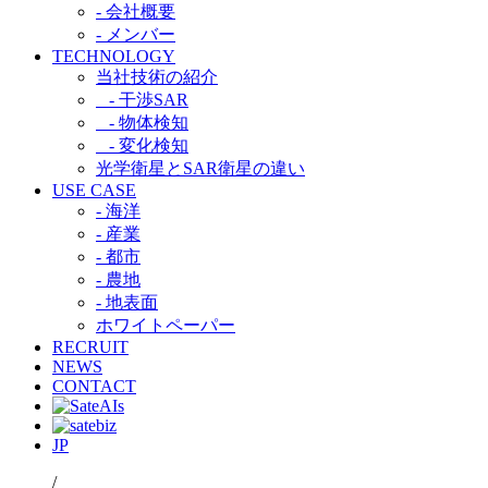
- 会社概要
- メンバー
TECHNOLOGY
当社技術の紹介​
- 干渉SAR​
- 物体検知​
- 変化検知​
光学衛星とSAR衛星の違い​
USE CASE
- 海洋
- 産業
- 都市​
- 農地
- 地表面
ホワイトペーパー
RECRUIT
NEWS
CONTACT
JP
/