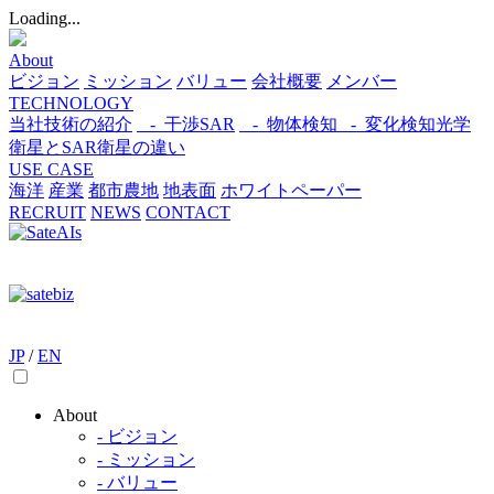
Loading...
About
ビジョン
ミッション
バリュー
会社概要
メンバー
TECHNOLOGY
当社技術の紹介
- 干渉SAR
- 物体検知​
- 変化検知​
光学
衛星とSAR衛星の違い
USE CASE
海洋
産業
都市​
農地
地表面
ホワイトペーパー
RECRUIT
NEWS
CONTACT
JP
/
EN
About
- ビジョン
- ミッション
- バリュー