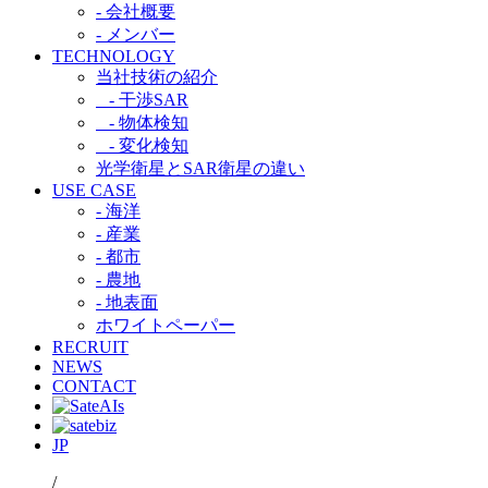
- 会社概要
- メンバー
TECHNOLOGY
当社技術の紹介​
- 干渉SAR​
- 物体検知​
- 変化検知​
光学衛星とSAR衛星の違い​
USE CASE
- 海洋
- 産業
- 都市​
- 農地
- 地表面
ホワイトペーパー
RECRUIT
NEWS
CONTACT
JP
/