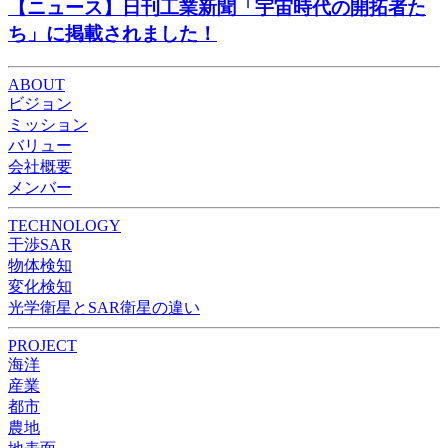
【ニュース】日刊工業新聞「宇宙時代の開拓者た
ち」に掲載されました！
ABOUT
ビジョン
ミッション
バリュー
会社概要
メンバー
TECHNOLOGY
干渉SAR
物体検知​​
変化検知​
光学衛星とSAR衛星の違い
PROJECT
海洋
産業
都市​
農地