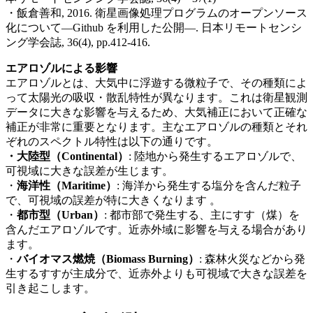
・
飯倉善和
, 2016.
衛星画像処理プログラムのオープンソース
化について
—Github
を利用した公開—. 日本リモートセンシ
ング学会誌
, 36(4), pp.412-416.
エアロゾルによる影響
エアロゾルとは、大気中に浮遊する微粒子で、その種類によ
って太陽光の吸収・散乱特性が異なります。これは衛星観測
データに大きな影響を与えるため、大気補正において正確な
補正が非常に重要となります。主なエアロゾルの種類とそれ
ぞれのスペクトル特性は以下の通りです。
・大陸型（
Continental
）
: 陸地から発生するエアロゾルで、
可視域に大きな誤差が生じます。
・
海洋性（
Maritime
）
: 海洋から発生する塩分を含んだ粒子
で、可視域の誤差が特に大きくなります 。
・
都市型（
Urban
）
: 都市部で発生する、主にすす（煤）を
含んだエアロゾルです。近赤外域に影響を与える場合があり
ます。
・
バイオマス燃焼（
Biomass Burning
）
: 森林火災などから発
生するすすが主成分で、近赤外よりも可視域で大きな誤差を
引き起こします。