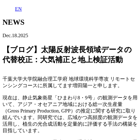
EN
NEWS
Dec.18.2025
【ブログ】太陽反射波長領域データの
代替校正：大気補正と地上検証活動
千葉大学大学院融合理工学府 地球環境科学専攻 リモートセ
ンシングコースに所属してます増田陽一と申します。
現在は、静止気象衛星「ひまわり
8
・
9
号」の観測データを用
いて、アジア・オセアニア地域における総一次生産量
（
Gross Primary Production, GPP
）の推定に関する研究に取り
組んでいます。
同
研究では、広域かつ高頻度の観測データを
活用し、植生の光合成活動を定量的に評価する手法の構築を
目指しています。