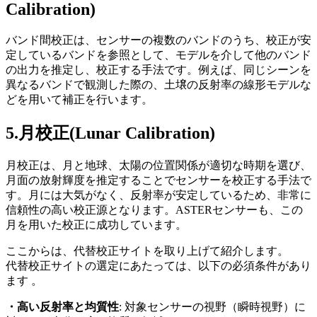
Calibration)
バンド間校正は、センサーの複数のバンドのうち、校正が安
定しているバンドを参照として、モデルを介して他のバンド
の出力を推定し、校正する手法です。例えば、同じシーンを
異なるバンドで観測した際の、土壌の反射率の線形モデルな
どを用いて補正を行います。
5.月校正
(Lunar Calibration)
月校正は、月と地球、太陽の位置関係が適切な時期を選び、
月面の放射輝度を推定することでセンサーを校正する手法で
す。月には大気がなく、反射率が安定しているため、非常に
信頼性の高い校正源となります。
ASTER
センサーも、この
月を用いた校正に成功しています。
ここからは、代替校正サイトを取り上げて紹介します。
代替校正サイト
の選定にあたっては
、以下の必須条件があり
ます 。
・高い反射率と均質性
: 対象センサーの視野（瞬時視野）に