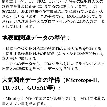
解能によって、O3​、NO2​、O2​といった特定の吸収性ガスの
透過率を非常に正確に計算するのに適してい
ます
。一方、
6sV2.1
は、BRDF効果や多重散乱の計算に優れている点が大
きな利点
となります
。この手法では、MODTRAN
5.2
で計算
されたガス透過率や大気プロファイルを6sV2.1の入力データ
として利用
します
。
地表面関連データの準備
：
・標準白色板や反射標準の測定時の太陽天頂角を記録する。
・
使用する標準反射板の
BRDF
（双方向反射率分布関数）を
室内実験で取得する。
・これらのデータから、プログラムを用いてラインごとの平
均値と標準偏差を算出し、データを選別する。
大気関連データの準備（
Microtops-II
、
TR-73U
、
GOSAT
等）:
・Microtops-II M540
でエアロゾル量と気圧を、
M521
で水蒸気
量とオゾン量を測定する。