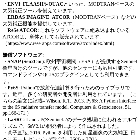
・ENVI
:
FLAASH
や
QUAC
といった、
MODTRAN
ベースの
大気補正ツールを備えています。
・
ERDAS IMAGINE
:
ATCOR
（
MODTRAN
ベース）などの
大気補正機能を提供しています。
・
ReSe ATCOR
: これらソフトウェアに組み込まれている
ATCOR
は、単体としても販売されています。
（
https://www.rese-apps.com/software/atcor/index.html
）
無償ソフトウェア
:
・SNAP (Sen2Cor)
: 欧州宇宙機関（
ESA
）が提供する
Sentinel
衛星向けのツールですが、他のセンサーにも応用可能です。
コマンドラインや
QGIS
のプラグインとしても利用できま
す。
・
Py6S
: Python
で放射伝達計算を行うためのライブラリで
す。近年、多くの研究者や開発者に利用されています。（こ
ちらの論文に記載
– Wilson, R.T., 2013.
Py6S: A Python interface
to the 6S radiative transfer model. Computers & Geosciences, 51,
pp.166-171.
）
・
LaSRC
: Landsat
や
Sentinel-2
のデータ処理に使われるアルゴ
リズムで、
6sV2.1
の開発者によって作成されました。
・
眞子直弘
, 2016. Python
を利用した衛星画像の大気補正. 日
本リモートセンシング学会誌
, 36(4) ~ 37(1)