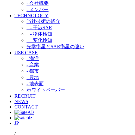
- 会社概要
- メンバー
TECHNOLOGY
当社技術の紹介​
- 干渉SAR​
- 物体検知​
- 変化検知​
光学衛星とSAR衛星の違い​
USE CASE
- 海洋
- 産業
- 都市​
- 農地
- 地表面
ホワイトペーパー
RECRUIT
NEWS
CONTACT
JP
/