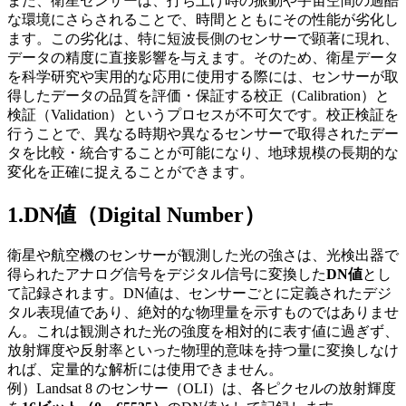
また、衛星センサーは、打ち上げ時の振動や宇宙空間の過酷
な環境にさらされることで、時間とともにその性能が劣化し
ます。この劣化は、特に短波長側のセンサーで顕著に現れ、
データの精度に直接影響を与えます。そのため、衛星データ
を科学研究や実用的な応用に使用する際には、センサーが取
得したデータの品質を評価・保証する校正（
Calibration
）と
検証（
Validation
）というプロセスが不可欠です。
校正検証を
行うことで
、異なる時期や異なるセンサーで取得されたデー
タを比較・統合することが可能になり、地球規模の長期的な
変化を正確に捉えることができます。
1.DN
値（
Digital Number
）
衛星や航空機のセンサ
ー
が観測した光の強さは、光検出器で
得られたアナログ信号をデジタル信号に変換した
DN
値
とし
て記録されます。
DN
値は
、
センサーごとに定義されたデジ
タル表現値であり、絶対的な物理量を示すものではありませ
ん。これは観測された光の強度を相対的に表す値に過ぎず、
放射輝度や反射率といった物理的意味を持つ量に変換しなけ
れば、定量的な解析には使用できません。
例
）
Landsat 8
のセンサー（
OLI
）は、各ピクセルの放射輝度