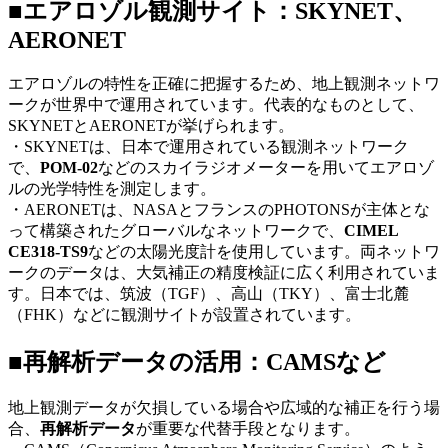
■エアロゾル観測サイト：
SKYNET
、
AERONET
エアロゾルの特性を正確に把握するため、地上観測ネットワ
ークが世界中で運用されています。代表的なものとして、
SKYNET
と
AERONET
が挙げられます。
・SKYNET
は、日本で運用されている観測ネットワーク
で、
POM-02
などのスカイラジオメーターを用いてエアロゾ
ルの光学特性を測定します。
・AERONET
は、
NASA
とフランスの
PHOTONS
が主体とな
って構築されたグローバルなネットワークで、
CIMEL
CE318-TS9
などの太陽光度計を使用しています。両ネットワ
ークのデータは、大気補正の精度検証に広く利用されていま
す。日本では、筑波（
TGF
）、高山（
TKY
）、富士北麓
（
FHK
）などに観測サイトが設置されています。
■再解析データの活用：
CAMS
など
地上観測データが欠損している場合や広域的な補正を行う場
合、
再解析データ
が重要な代替手段となります。