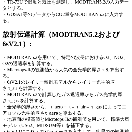
・
TR-73U
で温度と気圧を測定し、
MODTRAN5.2
の入力デー
タとする。
・
GOSAT
等のデータから
CO2
量を
MODTRAN5.2
に入力す
る。
放射伝達計算（
MODTRAN5.2
および
6sV2.1
）:
・MODTRAN5.2
を用いて、特定の波長における
O3
、
NO2​
、
O2​
の透過率を計算する。
・
Microtops-II
の観測値から大気の全光学的厚さ
τ
を算出す
る。
・
6sV2.1
のレイリー散乱モデルからレイリー光学的厚
さ
τ_
air
を計算する。
・
MODTRAN5.2
で計算したガス透過率からガス光学的厚
さ
τ_gas
を計算する。
・
全光学的厚さから、
τ_aero = τ – τ_air – τ_gas
によってエ
アロゾル光学的厚さ
τ_aero
を導出する。
・
地表面の標高値と
Microtops-II
の観測値を用いて、標準大気
モデル（
US62
、
MIDSUM
等）を補正する。
・
6sV2.1
にこれらのパラメータを入力して、衛星での観測放