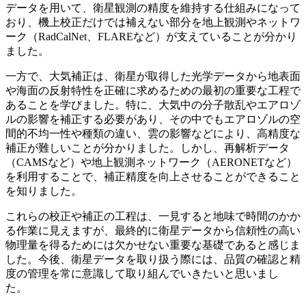
データを用いて、衛星観測の精度を維持する仕組みになって
おり、機上校正だけでは補えない部分を地上観測やネットワ
ーク（
RadCalNet
、
FLARE
など）が支えていることが分かり
ました。
一方で、大気補正は、衛星が取得した光学データから地表面
や海面の反射特性を正確に求めるための最初の重要な工程で
あることを学びました。特に、大気中の分子散乱やエアロゾ
ルの影響を補正する必要があり、その中でもエアロゾルの空
間的不均一性や種類の違い、雲の影響などにより、高精度な
補正が難しいことが分かりました。しかし、再解析データ
（
CAMS
など）や地上観測ネットワーク（
AERONET
など）
を利用することで、補正精度を向上させることができること
を知りました。
これらの校正や補正の工程は、一見すると地味で時間のかか
る作業に見えますが、最終的に衛星データから信頼性の高い
物理量を得るためには欠かせない重要な基礎であると感じま
した。今後、衛星データを取り扱う際には、品質の確認と精
度の管理を常に意識して取り組んでいきたいと思いまし
た。