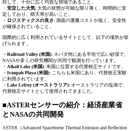
対して、十分に広く均質な領域であること。
・
安定した大気
: 大気の状態が可能な限り薄く、時間的に安
定しており、晴天率が高いこと。
・
ロジスティクスの良さ
: 測器の運搬コストが低く、安全性
が確保されていること。
国際的に広く利用されているサイトとして、以下の場所が挙
げられます 。
・Railroad Valley (
米国)
: ネバダ州にある平坦で広い砂漠で、
NASA
や多くの研究機関が共同で観測を行っています。
・
Alkali Lake (
米国)
: 米国に位置する代替校正サイトです。
・
Ivanpah Playa (
米国)
: こちらも米国にあり、代替校正実験
に利用されています。
・
Lake Lefroy (
オーストラリア)
: オーストラリアの塩湖で、
代替校正サイトとして使用されてきました。
■ASTER
センサーの紹介：経済産業省
と
NASA
の共同開発
ASTER
（
Advanced Spaceborne Thermal Emission and Reflection