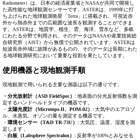
Radiometer
）は、日本の経済産業省と
NASA
が共同で開発し
た高性能な地球観測センサーです。
ASTER
は、
1999
年に打
ち上げられた地球観測衛星「
Terra
」に搭載され、可視近赤
外から熱赤外までの広範囲な波長を観測することができま
す。
ASTER
は、地質学、植生、雲、海洋、雪氷など、多岐
にわたる分野で利用され、そのデータは
NASA
や産業技術総
合研究所（
AIST
）から無償で公開されています。
ASTER
は
短波長赤外域に故障があるものの、そのデータは長期にわた
る地球観測研究において重要な役割を果たしています。
使用機器と現地観測手順
現地観測で用いられる主要な測器は以下の通りです。
・分光放射計（
ASD FieldSpec
）
: 地表面の分光反射係数を測
定するハンドヘルドタイプの機器です。
・
太陽光度計（
Microtops-II
、
POM-02
）
: 大気中のエアロゾ
ル、水蒸気、オゾンの量を測定する機器です。
・
環境センサー（
T&D TR-73U
）
: 大気圧、温度、湿度を測
定します 。
・
白板（
Labsphere Spectralon
）
: 反射率が
100%
とみなせる