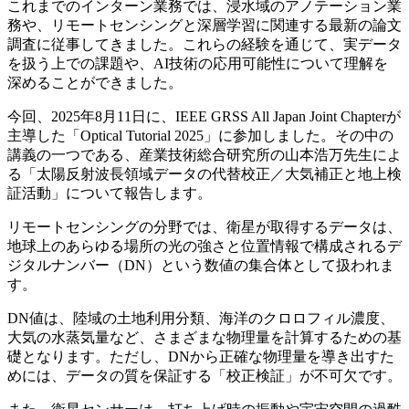
これまでのインターン業務では、浸水域のアノテーション業
務や、リモートセンシングと深層学習に関連する最新の論文
調査に従事してきました。これらの経験を通じて、実データ
を扱う上での課題や、
AI
技術の応用可能性について理解を
深めることができました。
今回、
2025
年
8
月
11
日に、
IEEE GRSS All Japan Joint Chapter
が
主導した「
Optical Tutorial 2025
」に参加しました。その中の
講義の一つである、産業技術総合研究所の山本浩万先生によ
る「太陽反射波長領域データの代替校正／大気補正と地上検
証活動」について報告します。
リモートセンシングの分野では、衛星が取得するデータは、
地球上のあらゆる場所の光の強さと位置情報で構成されるデ
ジタルナンバー（
DN
）という数値の集合体として扱われま
す。
DN
値は、陸域の土地利用分類、海洋のクロロフィル濃度、
大気の水蒸気量など、さまざまな物理量を計算するための基
礎となります。
ただし、
DN
から正確な物理量を導き出すた
めには、データの質を保証する「
校正検証
」が不可欠です。