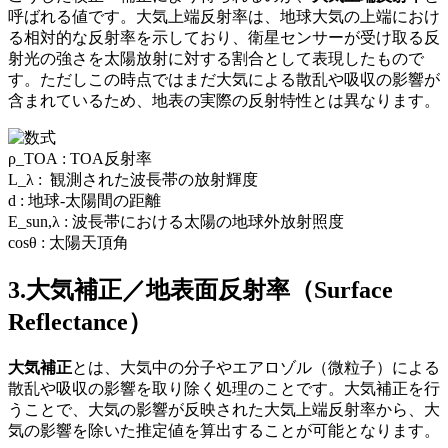
呼ばれる値です。
大気上端反射率
は、地球大気の上端におけ
る相対的な反射率を示しており、衛星センサ
ー
が受け取る反
射光の強さを太陽放射に対する割合として表現したもので
す。ただしこの時点ではまだ大気による散乱や吸収の影響が
含まれているため、地表の実際の反射特性とは異なります。
ρ_TOA : TOA
反射率
L_λ :
観測された波長帯の放射輝度
d :
地球-太陽間の距離
E_sun,λ :
波長帯における太陽の地球外放射照度
cosθ :
太陽天頂角
3.大気補正
／地表面反射率
（Surface
Reflectance）
大気補正
とは、大気中の分子やエアロゾル（微粒子）による
散乱や吸収の影響を取り除く処理のことです。大気補正を行
うことで、大気の影響が反映された大気上端反射率から、大
気の影響を除いた推定値を算出することが可能となります。