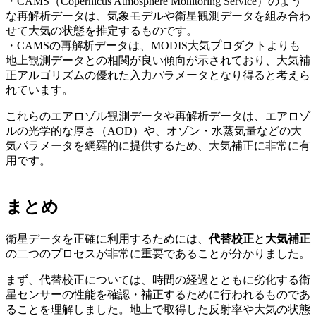
・CAMS
（
Copernicus Atmosphere Monitoring Service
）のよう
な再解析データは、気象モデルや衛星観測データを組み合わ
せて大気の状態を推定するものです。
・
CAMS
の再解析データは、
MODIS
大気プロダクトよりも
地上観測データとの相関が良い傾向が示されており、大気補
正アルゴリズムの優れた入力パラメータとなり得ると考えら
れています。
これらのエアロゾル観測データや再解析データは、エアロゾ
ルの光学的な厚さ（
AOD
）や、オゾン・水蒸気量などの大
気パラメータを網羅的に提供するため、大気補正に非常に有
用です。
まとめ
衛星データを正確に利用するためには、
代替校正
と
大気補正
の二つのプロセスが非常に重要であることが分かりました。
まず、代替校正については、時間の経過とともに劣化する衛
星センサーの性能を確認・補正するために行われるものであ
ることを理解しました。地上で取得した反射率や大気の状態