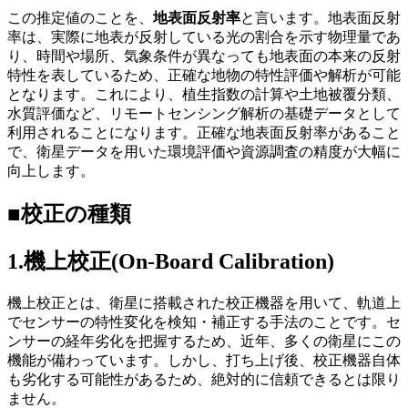
この推定値のことを、
地表面反射率
と言います。地表面反射
率は、実際に地表が反射している光の割合を示す物理量であ
り、時間や場所、気象条件が異なっても地表面の本来の反射
特性を表しているため、正確な地物の特性評価や解析が可能
となります。これにより、植生指数の計算や土地被覆分類、
水質評価など、リモートセンシング解析の基礎データとして
利用されることになります。正確な地表面反射率があること
で、衛星データを用いた環境評価や資源調査の精度が大幅に
向上します。
■校
正の種類
1.機上校正
(On-Board Calibration)
機上校正
と
は、衛星に搭載された校正機器を用いて、軌道上
でセンサーの特性変化を検知・補正する手法
のこと
です。セ
ンサーの経年劣化を把握するため、近年
、
多くの衛星にこの
機能が備わっています。しかし、打ち上げ後
、
校正機器自体
も劣化する可能性があるため、絶対的に信頼できるとは限り
ません。