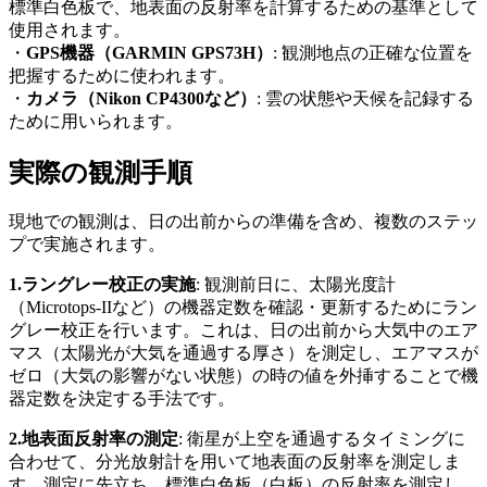
標準白色板で、地表面の反射率を計算するための基準として
使用されます。
・
GPS
機器（
GARMIN GPS73H
）
: 観測地点の正確な位置を
把握するために使われます。
・
カメラ（
Nikon CP4300
など）
: 雲の状態や天候を記録する
ために用いられます。
実際の観測手順
現地での観測は、日の出前からの準備を含め、複数のステッ
プで実施されます。
1.ラングレー校正の実施
: 観測前日に、太陽光度計
（
Microtops-II
など）の機器定数を確認・更新するためにラン
グレー校正を行います。これは、日の出前から大気中のエア
マス（太陽光が大気を通過する厚さ）を測定し、エアマスが
ゼロ（大気の影響がない状態）の時の値を外挿することで機
器定数を決定する手法です。
2.地表面反射率の測定
: 衛星が上空を通過するタイミングに
合わせて、分光放射計を用いて地表面の反射率を測定しま
す。測定に先立ち、標準白色板（白板）の反射率を測定し、