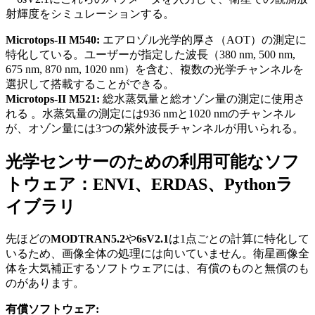
射輝度をシミュレーションする。
Microtops-II M540:
エアロゾル光学的厚さ（
AOT
）の測定に
特化している。ユーザーが指定した波長（
380 nm, 500 nm,
675 nm, 870 nm, 1020 nm
）を含む、複数の光学チャンネルを
選択して搭載することができる。
Microtops-II M521:
総水蒸気量と総オゾン量の測定に使用さ
れる 。水蒸気量の測定には
936 nm
と
1020 nm
のチャンネル
が、オゾン量には
3
つの紫外波長チャンネルが用いられる。
光学センサ
ー
のための利用可能なソフ
トウェア：
ENVI
、
ERDAS
、
Python
ラ
イブラリ
先
ほどの
MODTRAN5.2
や
6sV2.1
は1点ごとの計算に特化して
いるため、画像全体の処理には向いていません。衛星画像全
体を大気補正するソフトウェアには、有償のものと無償のも
のがあります。
有償ソフトウェア: