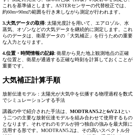
これを基準値とします。
ASTER
センサーの代替校正では、
約
60m×90m
の範囲を行き来しながら測定が行われます。
3.大気データの取得
: 太陽光度計を用いて、エアロゾル、水
蒸気、オゾンなどの大気データを継続的に測定します。これ
らのデータは、衛星データの「大気補正」を行うための重要
な入力となります。
4.位置・時間情報の記録
: 衛星から見た地上観測地点の正確
な位置と、衛星が通過する正確な時刻を計算しておくことが
重要です。
大気補正計算手順
放射伝達モデル：太陽光が大気中を伝播する物理過程を数式
でシミュレーションする手法
講義の中で
紹介された手法は、
MODTRAN5.2
と
6sV2.1
とい
う二つの主要な放射伝達モデルを組み合わせて使用
するもの
となります
。それぞれのモデルが持つ独自の強みを最大限に
活用
する形です。
MODTRAN5.2
は、その高いスペクトル分