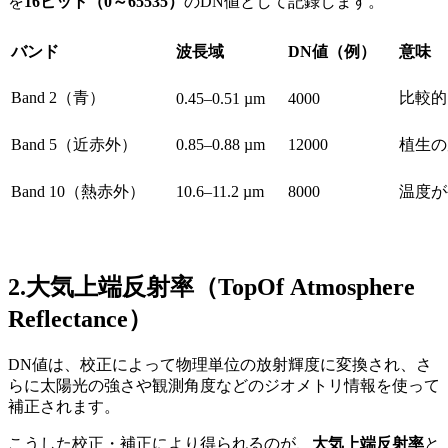
を
16
ビット（
0
～
65535
）
の
DN
値として記録します。
バンド
波長域
DN
値（例）
意味
Band 2
（青）
比較的
0.45–0.51 µm
4000
Band 5
（近赤外）
0.85–0.88 µm
12000
植生の
Band 10
（熱赤外）
10.6–11.2 µm
8000
温度が
2.大気上端反射率（
TopOf Atmosphere
Reflectance
）
DN
値は
、校正
によって物理単位の放射輝度に変換され、
さ
らに
太陽光の強さや観測角度などのジオメトリ情報を使って
補正されます。
こうした校正・補正により
得られるのが
、
大気上端反射率
と