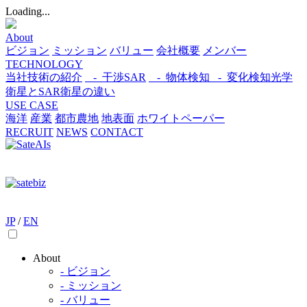
Loading...
About
ビジョン
ミッション
バリュー
会社概要
メンバー
TECHNOLOGY
当社技術の紹介
- 干渉SAR
- 物体検知​
- 変化検知​
光学
衛星とSAR衛星の違い
USE CASE
海洋
産業
都市​
農地
地表面
ホワイトペーパー
RECRUIT
NEWS
CONTACT
JP
/
EN
About
- ビジョン
- ミッション
- バリュー