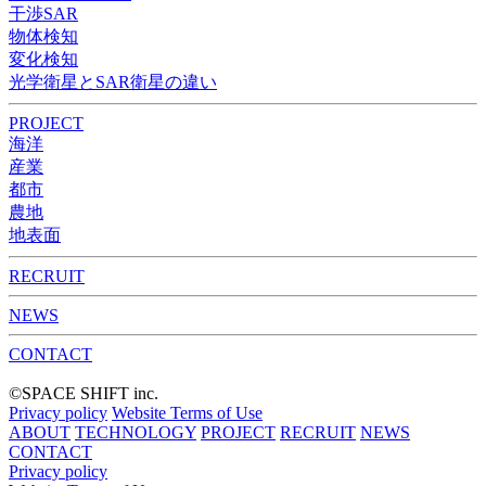
干渉SAR
物体検知​​
変化検知​
光学衛星とSAR衛星の違い
PROJECT
海洋
産業
都市​
農地
地表面
RECRUIT
NEWS
CONTACT
©︎SPACE SHIFT inc.
Privacy policy
Website Terms of Use
ABOUT
TECHNOLOGY
PROJECT
RECRUIT
NEWS
CONTACT
Privacy policy