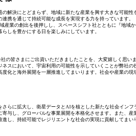
課題の解決にとどまらず、地域に新たな産業を興す大きな可能性
の連携を通じて持続可能な成長を実現する力を持っています。
地域産業の創出を後押しし、スペースシフト社とともに『地域
暮らしを豊かにする日を楽しみにしています。
会社の皆さまにご出資いただきましたことを、大変嬉しく思い
ジネスにおいて、宇宙利用の可能性を示していくことが弊社の
高度化と海外展開を一層推進してまいります。社会や産業の現
をさらに拡大し、衛星データとAIを核とした新たな社会インフ
寄与し、グローバルな事業展開を本格化させます。また、産業横断
推進し、持続可能でレジリエントな社会の実現に貢献してまい