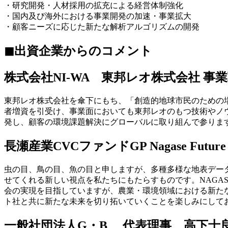
・研究開発・人材採用の拡充による経営体制強化
・国内及び海外における事業開発の加速・事業拡大
・顧客ニーズに応じた新たな解析アルゴリズムの開発
◼︎出資企業からのコメント
株式会社NI-WA
東邦レオ株式会社 事業
東邦レオ株式会社を傘下にもち、「創造的地球市民のための場
者増資を引受け、事業面においても東邦レオのもつ技術やノ
発し、顧客の環境課題解決にグローバルに取り組んで参りま
長瀬産業CVCファンドGP Nagase Future 
虫の目、鳥の目、魚の目と申しますが、多種多様な地表デー
せてくれる新しい視点を私たちにもたらすものです。NAGA
会の実現を目指していますが、農業・環境領域における新た
ト社と共に新たな未来を切り拓いていくことを楽しみにして
一般社団法人G・B
代表理事 高下士良