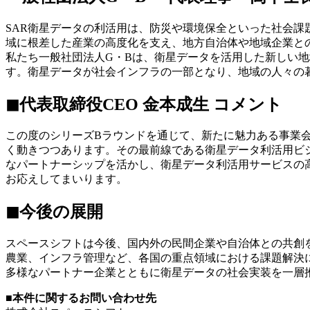
SAR衛星データの利活用は、防災や環境保全といった社会
域に根差した産業の高度化を支え、地方自治体や地域企業と
私たち一般社団法人G・Bは、衛星データを活用した新しい
す。衛星データが社会インフラの一部となり、地域の人々の
◼︎代表取締役CEO 金本成生 コメント
この度のシリーズ
B
ラウンドを通じて、新たに魅力ある事業
く動きつつあります。その最前線である衛星データ利活用ビ
なパートナーシップを活かし、衛星データ利活用サービスの
お応えしてまいります。
◼︎今後の展開
スペースシフトは今後、国内外の民間企業や自治体との共創
農業、インフラ管理など、各国の重点領域における課題解決に
多様なパートナー企業とともに衛星データの社会実装を一層
■本件に関するお問い合わせ先