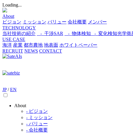
Loading...
About
ビジョン
ミッション
バリュー
会社概要
メンバー
TECHNOLOGY
当社技術の紹介
- 干渉SAR
- 物体検知​
- 変化検知​
光学衛
USE CASE
海洋
産業
都市​
農地
地表面
ホワイトペーパー
RECRUIT
NEWS
CONTACT
JP
/
EN
About
- ビジョン
- ミッション
- バリュー
- 会社概要