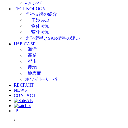
- メンバー
TECHNOLOGY
当社技術の紹介​
- 干渉SAR​
- 物体検知​
- 変化検知​
光学衛星とSAR衛星の違い​
USE CASE
- 海洋
- 産業
- 都市​
- 農地
- 地表面
ホワイトペーパー
RECRUIT
NEWS
CONTACT
JP
/