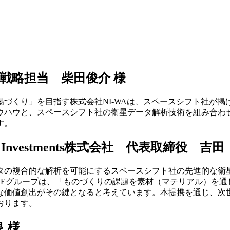
戦略担当 柴田俊介 様
づくり」を目指す株式会社NI-WAは、
スペースシフト社
が掲
ウハウと、
スペースシフト社
の衛星データ解析技術を組み合わ
す。
Investments株式会社
代表取締役 吉田 
タの複合的な解析を可能にするスペースシフト社の先進的な衛
SEグループは、「ものづくりの課題を素材（マテリアル）を
な価値創出がその鍵となると考えています。本提携を通じ、次
おります。
 様