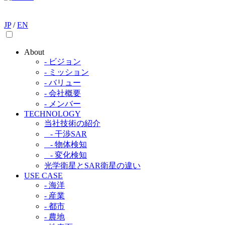
JP
/
EN
About
- ビジョン
- ミッション
- バリュー
- 会社概要
- メンバー
TECHNOLOGY
当社技術の紹介​
- 干渉SAR​
- 物体検知​
- 変化検知​
光学衛星とSAR衛星の違い​
USE CASE
- 海洋
- 産業
- 都市​
- 農地