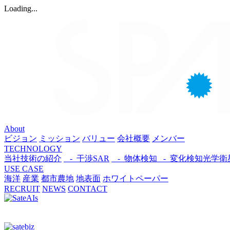
Loading...
About
ビジョン
ミッション
バリュー
会社概要
メンバー
TECHNOLOGY
当社技術の紹介
- 干渉SAR
- 物体検知​
- 変化検知​
光学衛
USE CASE
海洋
産業
都市​
農地
地表面
ホワイトペーパー
RECRUIT
NEWS
CONTACT