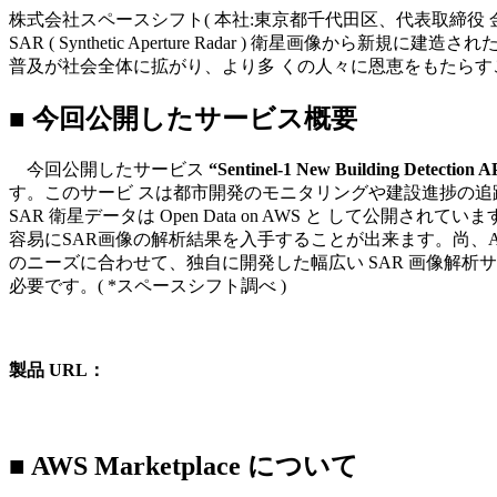
株式会社スペースシフト( 本社:東京都千代田区、代表取締役 金本成生
SAR ( Synthetic Aperture Radar ) 衛
普及が社会全体に拡がり、より多 くの人々に恩恵をもたら
■ 今回公開したサービス概要
今回公開したサービス
“Sentinel-1 New Building Detection 
す。このサービ スは都市開発のモニタリングや建設進捗の追跡、人
SAR 衛星データは Open Data on AWS と して公開され
容易にSAR画像の解析結果を入手することが出来ます。尚、AWS 
のニーズに合わせて、独自に開発した幅広い SAR 画像解析サー
必要です。( *スペースシフト調べ )
製品 URL：
https://aws.amazon.com/marketplace/pp/prodview-
■ AWS Marketplace について