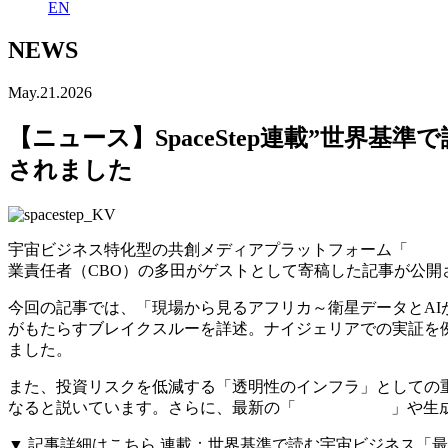
EN
NEWS
May.21.2026
【ニュース】SpaceStep連載”世界
されました
宇宙ビジネス特化型の共創メディアプラットフォーム「
Space
業責任者（CBO）の多田がゲストとして寄稿した記事が公開
今回の記事では、「現場から見るアフリカ～衛星データとAI
がもたらすブレイクスルーを詳述。ナイジェリアでの実証を
ました。
また、投資リスクを低減する「透明性のインフラ」としての
なると説いています。さらに、最新の「
SateAIs™ API
」や生
▼
記事詳細はこちら 連載：世界基準で読む宇宙ビジネス「