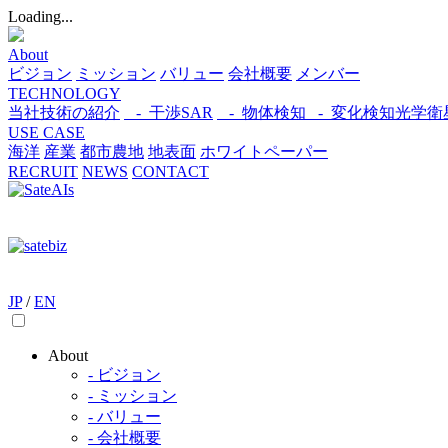
Loading...
About
ビジョン
ミッション
バリュー
会社概要
メンバー
TECHNOLOGY
当社技術の紹介
- 干渉SAR
- 物体検知​
- 変化検知​
光学衛
USE CASE
海洋
産業
都市​
農地
地表面
ホワイトペーパー
RECRUIT
NEWS
CONTACT
JP
/
EN
About
- ビジョン
- ミッション
- バリュー
- 会社概要