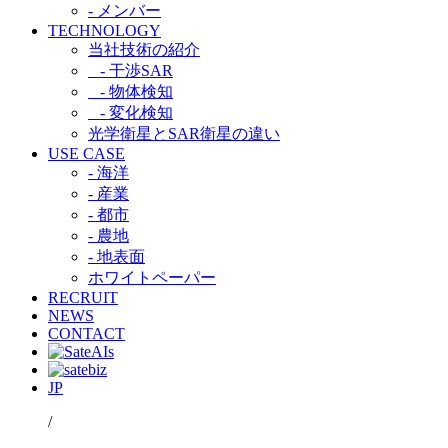
- メンバー
TECHNOLOGY
当社技術の紹介​
- 干渉SAR​
- 物体検知​
- 変化検知​
光学衛星とSAR衛星の違い​
USE CASE
- 海洋
- 産業
- 都市​
- 農地
- 地表面
ホワイトペーパー
RECRUIT
NEWS
CONTACT
JP
/