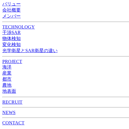
バリュー
会社概要
メンバー
TECHNOLOGY
干渉SAR
物体検知​​
変化検知​
光学衛星とSAR衛星の違い
PROJECT
海洋
産業
都市​
農地
地表面
RECRUIT
NEWS
CONTACT