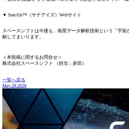
https://space.japanstep.jp/learn/2026/05/1969/
▼
SateAIs™
（サテアイズ）Webサイト
https://www.spcsft.com/service/sateais
スペースシフトは今後も、衛星データ解析技術という「宇宙
献してまいります。
＜本投稿に関するお問合せ＞
株式会社スペースシフト （担当：多田）
お問い合わせはこちら
一覧へ戻る
May.28.2026