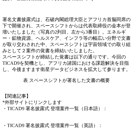
署名文書披露式は、石破内閣総理大臣とアフリカ首脳同席の
下で開催され、スペースシフトからは代表取締役の金本が登
壇いたしました（写真の2列目、左から3番目）。エネルギ
ー・鉱物資源、ヘルスケア、インフラ等の幅広い分野で文書
が取り交わされた中、スペースシフトは宇宙領域での取り組
みとして２案件の覚書を締結いたしました。
スペースシフトが締結した覚書は以下の通りです。今回の
TICAD9を契機とし、アフリカ諸国における課題解決を目指
し、今後ますます衛星データビジネスを拡大して参ります。
表 スペースシフトが署名した文書の概要
【
関連記事
】
*外部サイトにリンクします
・TICAD9 署名披露式
登壇案件一覧（日本語）：
https://www.meti.go.jp/press/2025/08/20250822001/20250822001-
2.pdf
・TICAD9
署名披露式 登壇案件一覧（英語）：
https://www.meti.go.jp/press/2025/08/20250822001/20250822001-