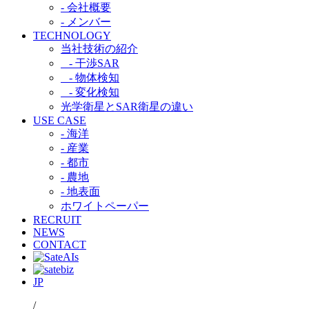
- 会社概要
- メンバー
TECHNOLOGY
当社技術の紹介​
- 干渉SAR​
- 物体検知​
- 変化検知​
光学衛星とSAR衛星の違い​
USE CASE
- 海洋
- 産業
- 都市​
- 農地
- 地表面
ホワイトペーパー
RECRUIT
NEWS
CONTACT
JP
/