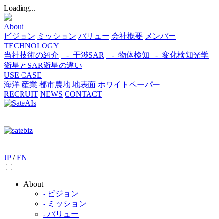
Loading...
About
ビジョン
ミッション
バリュー
会社概要
メンバー
TECHNOLOGY
当社技術の紹介
- 干渉SAR
- 物体検知​
- 変化検知​
光学
衛星とSAR衛星の違い
USE CASE
海洋
産業
都市​
農地
地表面
ホワイトペーパー
RECRUIT
NEWS
CONTACT
JP
/
EN
About
- ビジョン
- ミッション
- バリュー