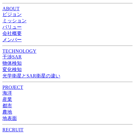
ABOUT
ビジョン
ミッション
バリュー
会社概要
メンバー
TECHNOLOGY
干渉SAR
物体検知​​
変化検知​
光学衛星とSAR衛星の違い
PROJECT
海洋
産業
都市​
農地
地表面
RECRUIT