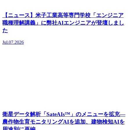
【ニュース】米子工業高等専門学校「エンジニア
職種理解講義」に弊社AIエンジニアが登壇しまし
た
Jul.07.2026
衛星データ解析「SateAIs™」のメニューを拡充―
農作物生育モニタリングAIを追加、建物検知AIを
用途別に再編