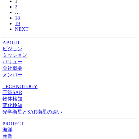
1
2
…
18
19
NEXT
ABOUT
ビジョン
ミッション
バリュー
会社概要
メンバー
TECHNOLOGY
干渉SAR
物体検知​​
変化検知​
光学衛星とSAR衛星の違い
PROJECT
海洋
産業