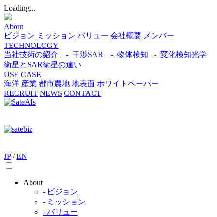
Loading...
About
ビジョン
ミッション
バリュー
会社概要
メンバー
TECHNOLOGY
当社技術の紹介
- 干渉SAR
- 物体検知​
- 変化検知​
光学
衛星とSAR衛星の違い
USE CASE
海洋
産業
都市​
農地
地表面
ホワイトペーパー
RECRUIT
NEWS
CONTACT
JP
/
EN
About
- ビジョン
- ミッション
- バリュー