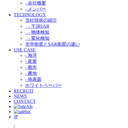
- 会社概要
- メンバー
TECHNOLOGY
当社技術の紹介​
- 干渉SAR​
- 物体検知​
- 変化検知​
光学衛星とSAR衛星の違い​
USE CASE
- 海洋
- 産業
- 都市​
- 農地
- 地表面
ホワイトペーパー
RECRUIT
NEWS
CONTACT
JP
/