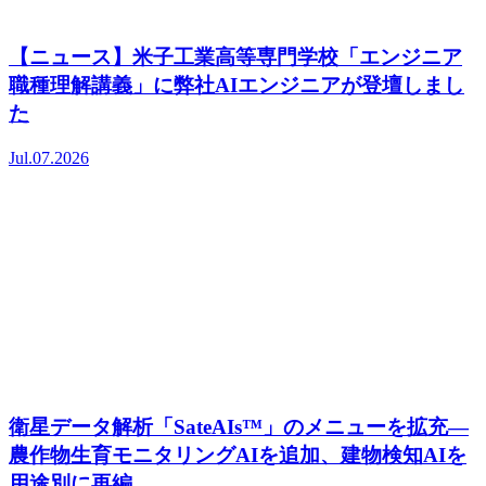
【ニュース】米子工業高等専門学校「エンジニア
職種理解講義」に弊社AIエンジニアが登壇しまし
た
Jul.07.2026
衛星データ解析「SateAIs™」のメニューを拡充―
農作物生育モニタリングAIを追加、建物検知AIを
用途別に再編