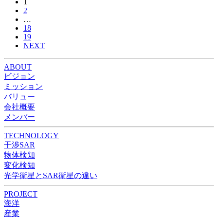
1
2
…
18
19
NEXT
ABOUT
ビジョン
ミッション
バリュー
会社概要
メンバー
TECHNOLOGY
干渉SAR
物体検知​​
変化検知​
光学衛星とSAR衛星の違い
PROJECT
海洋
産業