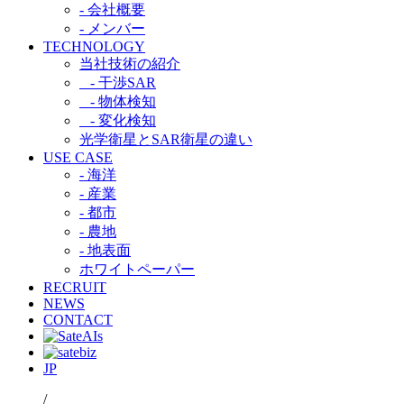
- 会社概要
- メンバー
TECHNOLOGY
当社技術の紹介​
- 干渉SAR​
- 物体検知​
- 変化検知​
光学衛星とSAR衛星の違い​
USE CASE
- 海洋
- 産業
- 都市​
- 農地
- 地表面
ホワイトペーパー
RECRUIT
NEWS
CONTACT
JP
/