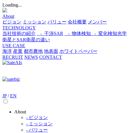
Loading...
About
ビジョン
ミッション
バリュー
会社概要
メンバー
TECHNOLOGY
当社技術の紹介
- 干渉SAR
- 物体検知​
- 変化検知​
光学
衛星とSAR衛星の違い
USE CASE
海洋
産業
都市​
農地
地表面
ホワイトペーパー
RECRUIT
NEWS
CONTACT
JP
/
EN
About
- ビジョン
- ミッション
- バリュー