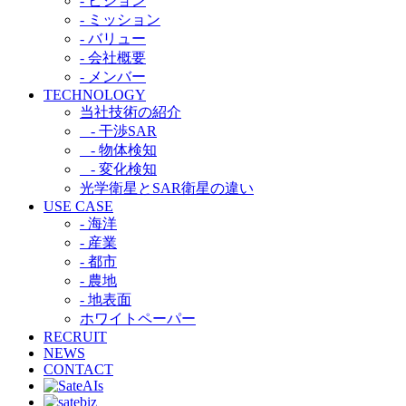
- ビジョン
- ミッション
- バリュー
- 会社概要
- メンバー
TECHNOLOGY
当社技術の紹介​
- 干渉SAR​
- 物体検知​
- 変化検知​
光学衛星とSAR衛星の違い​
USE CASE
- 海洋
- 産業
- 都市​
- 農地
- 地表面
ホワイトペーパー
RECRUIT
NEWS
CONTACT