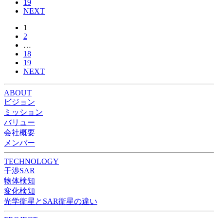
19
NEXT
1
2
…
18
19
NEXT
ABOUT
ビジョン
ミッション
バリュー
会社概要
メンバー
TECHNOLOGY
干渉SAR
物体検知​​
変化検知​
光学衛星とSAR衛星の違い