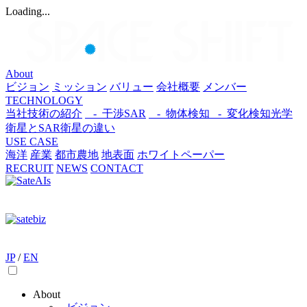
Loading...
About
ビジョン
ミッション
バリュー
会社概要
メンバー
TECHNOLOGY
当社技術の紹介
- 干渉SAR
- 物体検知​
- 変化検知​
光学
衛星とSAR衛星の違い
USE CASE
海洋
産業
都市​
農地
地表面
ホワイトペーパー
RECRUIT
NEWS
CONTACT
JP
/
EN
About