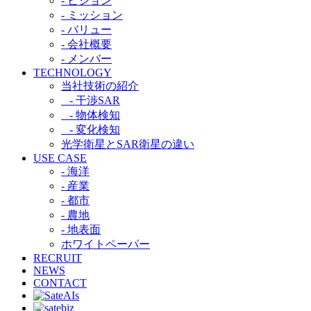
- ビジョン
- ミッション
- バリュー
- 会社概要
- メンバー
TECHNOLOGY
当社技術の紹介​
- 干渉SAR​
- 物体検知​
- 変化検知​
光学衛星とSAR衛星の違い​
USE CASE
- 海洋
- 産業
- 都市​
- 農地
- 地表面
ホワイトペーパー
RECRUIT
NEWS
CONTACT