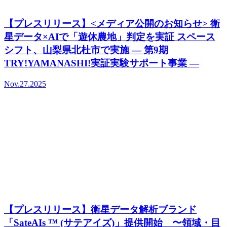
【プレスリリース】<メディア公開のお知らせ> 衛
星データ×AIで「遊休農地」判定を実証 スペース
シフト、山梨県北杜市で実施 ― 第9期
TRY!YAMANASHI!実証実験サポート事業 ―
Nov.27.2025
【プレスリリース】衛星データ解析ブランド
「SateAIs ™ (サテアイズ)」提供開始 〜領域・目