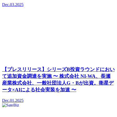
Dec.03.2025
【プレスリリース】シリーズB投資ラウンドにおい
て追加資金調達を実施 〜 株式会社 NI-WA、長瀬
産業株式会社、一般社団法人G・Bが出資。衛星デ
ータ×AIによる社会実装を加速 〜
Dec.01.2025