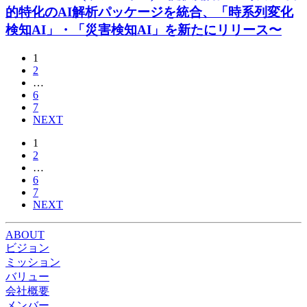
的特化のAI解析パッケージを統合、「時系列変化
検知AI」・「災害検知AI」を新たにリリース〜
1
2
…
6
7
NEXT
1
2
…
6
7
NEXT
ABOUT
ビジョン
ミッション
バリュー
会社概要
メンバー