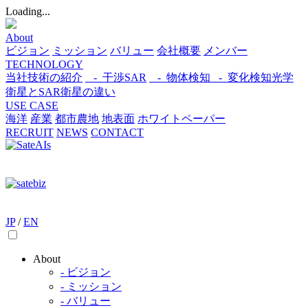
Loading...
About
ビジョン
ミッション
バリュー
会社概要
メンバー
TECHNOLOGY
当社技術の紹介
- 干渉SAR
- 物体検知​
- 変化検知​
光学
衛星とSAR衛星の違い
USE CASE
海洋
産業
都市​
農地
地表面
ホワイトペーパー
RECRUIT
NEWS
CONTACT
JP
/
EN
About
- ビジョン
- ミッション
- バリュー