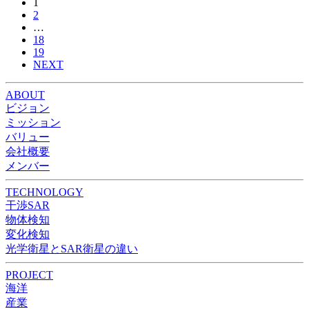
1
2
…
18
19
NEXT
ABOUT
ビジョン
ミッション
バリュー
会社概要
メンバー
TECHNOLOGY
干渉SAR
物体検知​​
変化検知​
光学衛星とSAR衛星の違い
PROJECT
海洋
産業