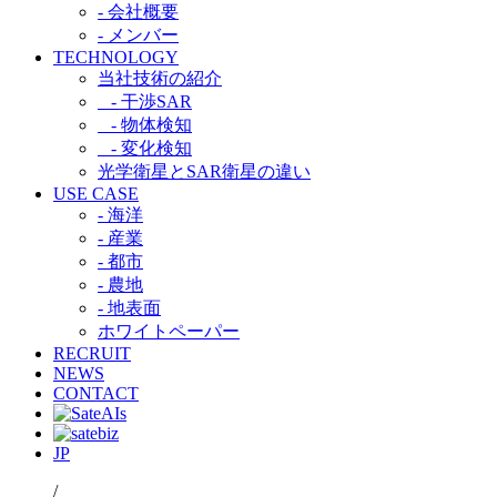
- 会社概要
- メンバー
TECHNOLOGY
当社技術の紹介​
- 干渉SAR​
- 物体検知​
- 変化検知​
光学衛星とSAR衛星の違い​
USE CASE
- 海洋
- 産業
- 都市​
- 農地
- 地表面
ホワイトペーパー
RECRUIT
NEWS
CONTACT
JP
/