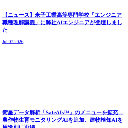
【ニュース】米子工業高等専門学校「エンジニア
職種理解講義」に弊社AIエンジニアが登壇しまし
た
Jul.07.2026
衛星データ解析「SateAIs™」のメニューを拡充―
農作物生育モニタリングAIを追加、建物検知AIを
用途別に再編