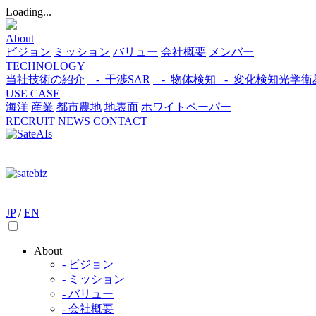
Loading...
About
ビジョン
ミッション
バリュー
会社概要
メンバー
TECHNOLOGY
当社技術の紹介
- 干渉SAR
- 物体検知​
- 変化検知​
光学衛
USE CASE
海洋
産業
都市​
農地
地表面
ホワイトペーパー
RECRUIT
NEWS
CONTACT
JP
/
EN
About
- ビジョン
- ミッション
- バリュー
- 会社概要