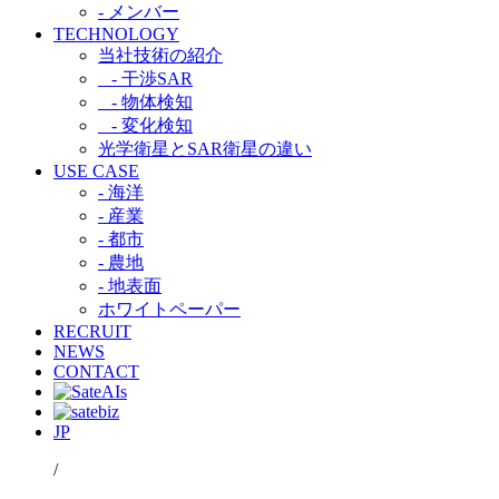
- メンバー
TECHNOLOGY
当社技術の紹介​
- 干渉SAR​
- 物体検知​
- 変化検知​
光学衛星とSAR衛星の違い​
USE CASE
- 海洋
- 産業
- 都市​
- 農地
- 地表面
ホワイトペーパー
RECRUIT
NEWS
CONTACT
JP
/