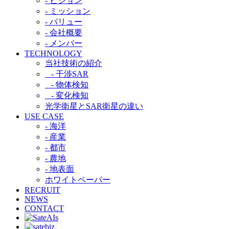
- ビジョン
- ミッション
- バリュー
- 会社概要
- メンバー
TECHNOLOGY
当社技術の紹介​
- 干渉SAR​
- 物体検知​
- 変化検知​
光学衛星とSAR衛星の違い​
USE CASE
- 海洋
- 産業
- 都市​
- 農地
- 地表面
ホワイトペーパー
RECRUIT
NEWS
CONTACT