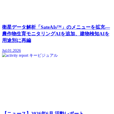
衛星データ解析「SateAIs™」のメニューを拡充―
農作物生育モニタリングAIを追加、建物検知AIを
用途別に再編
Jul.01.2026
【ニュース】2026年6月 活動レポート