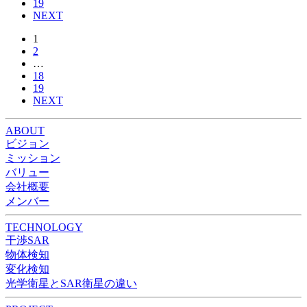
19
NEXT
1
2
…
18
19
NEXT
ABOUT
ビジョン
ミッション
バリュー
会社概要
メンバー
TECHNOLOGY
干渉SAR
物体検知​​
変化検知​
光学衛星とSAR衛星の違い