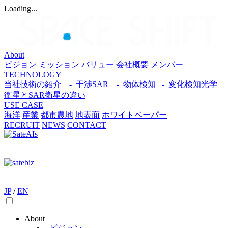
Loading...
About
ビジョン
ミッション
バリュー
会社概要
メンバー
TECHNOLOGY
当社技術の紹介
- 干渉SAR
- 物体検知​
- 変化検知​
光学
衛星とSAR衛星の違い
USE CASE
海洋
産業
都市​
農地
地表面
ホワイトペーパー
RECRUIT
NEWS
CONTACT
JP
/
EN
About