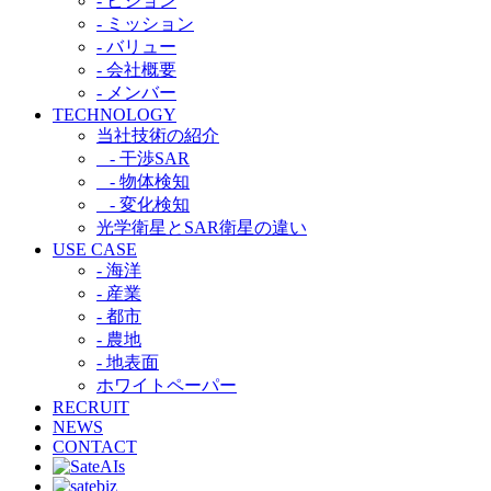
- ビジョン
- ミッション
- バリュー
- 会社概要
- メンバー
TECHNOLOGY
当社技術の紹介​
- 干渉SAR​
- 物体検知​
- 変化検知​
光学衛星とSAR衛星の違い​
USE CASE
- 海洋
- 産業
- 都市​
- 農地
- 地表面
ホワイトペーパー
RECRUIT
NEWS
CONTACT