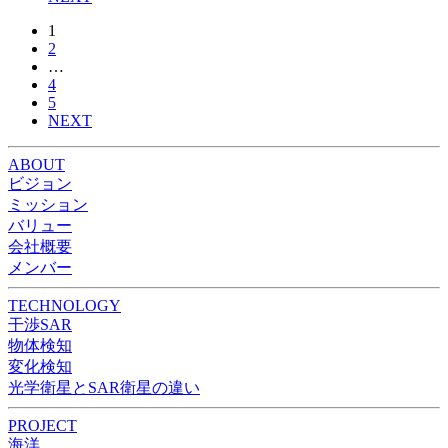
1
2
…
4
5
NEXT
ABOUT
ビジョン
ミッション
バリュー
会社概要
メンバー
TECHNOLOGY
干渉SAR
物体検知​​
変化検知​
光学衛星とSAR衛星の違い
PROJECT
海洋