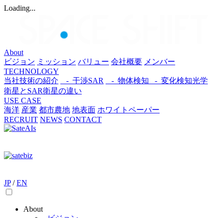
Loading...
About
ビジョン
ミッション
バリュー
会社概要
メンバー
TECHNOLOGY
当社技術の紹介
- 干渉SAR
- 物体検知​
- 変化検知​
光学
衛星とSAR衛星の違い
USE CASE
海洋
産業
都市​
農地
地表面
ホワイトペーパー
RECRUIT
NEWS
CONTACT
JP
/
EN
About