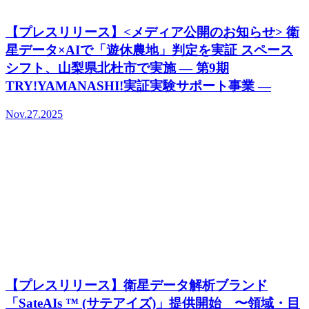
【プレスリリース】<メディア公開のお知らせ> 衛
星データ×AIで「遊休農地」判定を実証 スペース
シフト、山梨県北杜市で実施 ― 第9期
TRY!YAMANASHI!実証実験サポート事業 ―
Nov.27.2025
【プレスリリース】衛星データ解析ブランド
「SateAIs ™ (サテアイズ)」提供開始 〜領域・目