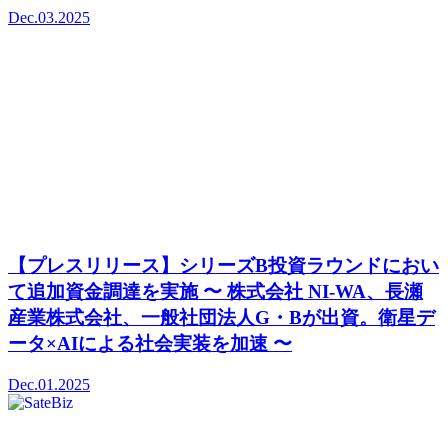
Dec.03.2025
【プレスリリース】シリーズB投資ラウンドにおい
て追加資金調達を実施 〜 株式会社 NI-WA、長瀬
産業株式会社、一般社団法人G・Bが出資。衛星デ
ータ×AIによる社会実装を加速 〜
Dec.01.2025