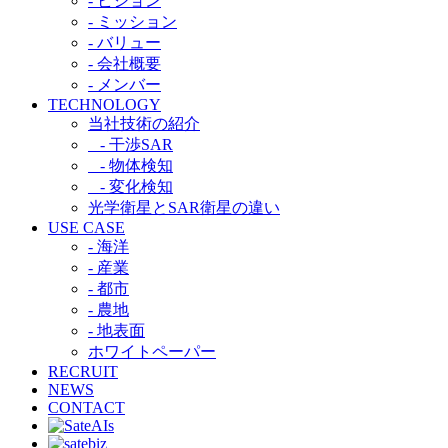
- ビジョン
- ミッション
- バリュー
- 会社概要
- メンバー
TECHNOLOGY
当社技術の紹介​
- 干渉SAR​
- 物体検知​
- 変化検知​
光学衛星とSAR衛星の違い​
USE CASE
- 海洋
- 産業
- 都市​
- 農地
- 地表面
ホワイトペーパー
RECRUIT
NEWS
CONTACT