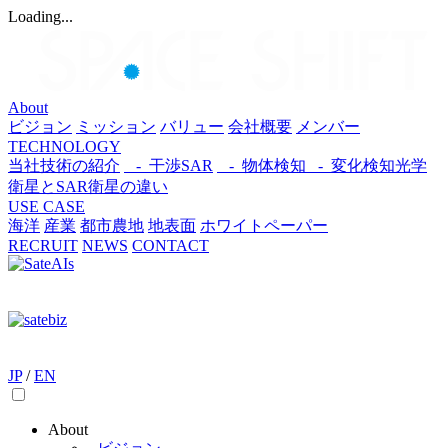
Loading...
About
ビジョン
ミッション
バリュー
会社概要
メンバー
TECHNOLOGY
当社技術の紹介
- 干渉SAR
- 物体検知​
- 変化検知​
光学
衛星とSAR衛星の違い
USE CASE
海洋
産業
都市​
農地
地表面
ホワイトペーパー
RECRUIT
NEWS
CONTACT
JP
/
EN
About