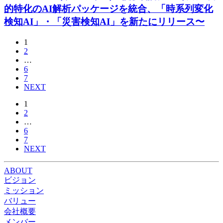
的特化のAI解析パッケージを統合、「時系列変化
検知AI」・「災害検知AI」を新たにリリース〜
1
2
…
6
7
NEXT
1
2
…
6
7
NEXT
ABOUT
ビジョン
ミッション
バリュー
会社概要
メンバー