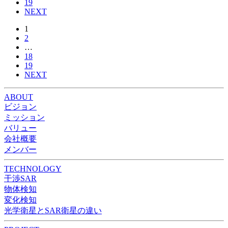
19
NEXT
1
2
…
18
19
NEXT
ABOUT
ビジョン
ミッション
バリュー
会社概要
メンバー
TECHNOLOGY
干渉SAR
物体検知​​
変化検知​
光学衛星とSAR衛星の違い