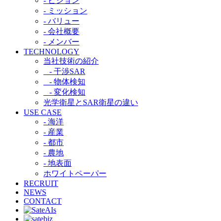
- ビジョン
- ミッション
- バリュー
- 会社概要
- メンバー
TECHNOLOGY
当社技術の紹介​
- 干渉SAR​
- 物体検知​
- 変化検知​
光学衛星とSAR衛星の違い​
USE CASE
- 海洋
- 産業
- 都市​
- 農地
- 地表面
ホワイトペーパー
RECRUIT
NEWS
CONTACT