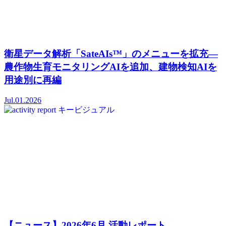
衛星データ解析「SateAIs™」のメニューを拡充―
農作物生育モニタリングAIを追加、建物検知AIを
用途別に再編
Jul.01.2026
【ニュース】2026年6月 活動レポート