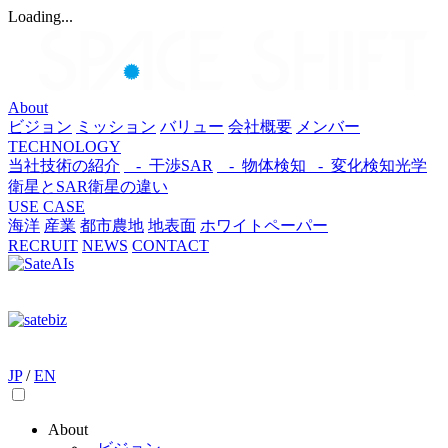
Loading...
About
ビジョン
ミッション
バリュー
会社概要
メンバー
TECHNOLOGY
当社技術の紹介
- 干渉SAR
- 物体検知​
- 変化検知​
光学
衛星とSAR衛星の違い
USE CASE
海洋
産業
都市​
農地
地表面
ホワイトペーパー
RECRUIT
NEWS
CONTACT
JP
/
EN
About