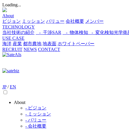
Loading...
About
ビジョン
ミッション
バリュー
会社概要
メンバー
TECHNOLOGY
当社技術の紹介
- 干渉SAR
- 物体検知​
- 変化検知​
光学衛
USE CASE
海洋
産業
都市​
農地
地表面
ホワイトペーパー
RECRUIT
NEWS
CONTACT
JP
/
EN
About
- ビジョン
- ミッション
- バリュー
- 会社概要