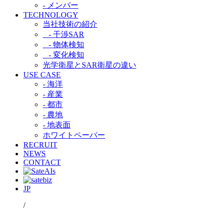
- メンバー
TECHNOLOGY
当社技術の紹介​
- 干渉SAR​
- 物体検知​
- 変化検知​
光学衛星とSAR衛星の違い​
USE CASE
- 海洋
- 産業
- 都市​
- 農地
- 地表面
ホワイトペーパー
RECRUIT
NEWS
CONTACT
JP
/