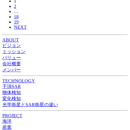
1
2
…
18
19
NEXT
ABOUT
ビジョン
ミッション
バリュー
会社概要
メンバー
TECHNOLOGY
干渉SAR
物体検知​​
変化検知​
光学衛星とSAR衛星の違い
PROJECT
海洋
産業