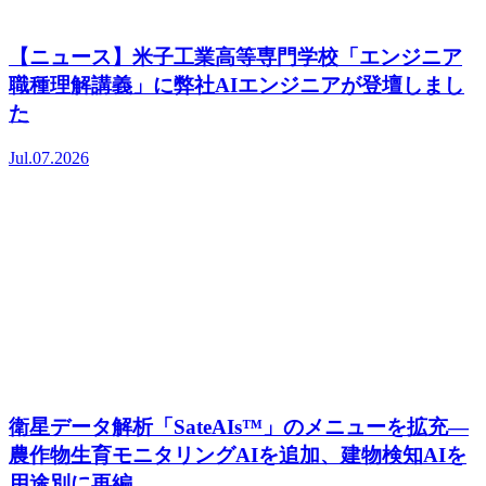
【ニュース】米子工業高等専門学校「エンジニア
職種理解講義」に弊社AIエンジニアが登壇しまし
た
Jul.07.2026
衛星データ解析「SateAIs™」のメニューを拡充―
農作物生育モニタリングAIを追加、建物検知AIを
用途別に再編