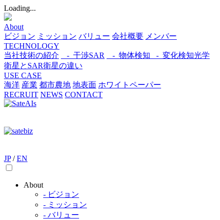
Loading...
About
ビジョン
ミッション
バリュー
会社概要
メンバー
TECHNOLOGY
当社技術の紹介
- 干渉SAR
- 物体検知​
- 変化検知​
光学
衛星とSAR衛星の違い
USE CASE
海洋
産業
都市​
農地
地表面
ホワイトペーパー
RECRUIT
NEWS
CONTACT
JP
/
EN
About
- ビジョン
- ミッション
- バリュー