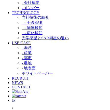
- 会社概要
- メンバー
TECHNOLOGY
当社技術の紹介​
- 干渉SAR​
- 物体検知​
- 変化検知​
光学衛星とSAR衛星の違い​
USE CASE
- 海洋
- 産業
- 都市​
- 農地
- 地表面
ホワイトペーパー
RECRUIT
NEWS
CONTACT
JP
/