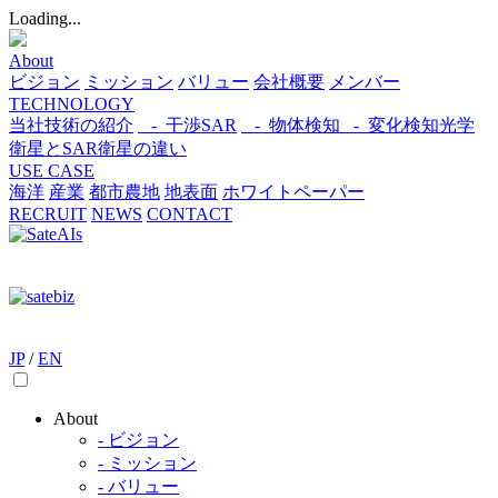
Loading...
About
ビジョン
ミッション
バリュー
会社概要
メンバー
TECHNOLOGY
当社技術の紹介
- 干渉SAR
- 物体検知​
- 変化検知​
光学
衛星とSAR衛星の違い
USE CASE
海洋
産業
都市​
農地
地表面
ホワイトペーパー
RECRUIT
NEWS
CONTACT
JP
/
EN
About
- ビジョン
- ミッション
- バリュー