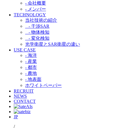
- 会社概要
- メンバー
TECHNOLOGY
当社技術の紹介​
- 干渉SAR​
- 物体検知​
- 変化検知​
光学衛星とSAR衛星の違い​
USE CASE
- 海洋
- 産業
- 都市​
- 農地
- 地表面
ホワイトペーパー
RECRUIT
NEWS
CONTACT
JP
/