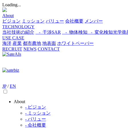
Loading...
About
ビジョン
ミッション
バリュー
会社概要
メンバー
TECHNOLOGY
当社技術の紹介
- 干渉SAR
- 物体検知​
- 変化検知​
光学衛
USE CASE
海洋
産業
都市​
農地
地表面
ホワイトペーパー
RECRUIT
NEWS
CONTACT
JP
/
EN
About
- ビジョン
- ミッション
- バリュー
- 会社概要