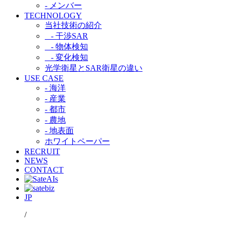
- メンバー
TECHNOLOGY
当社技術の紹介​
- 干渉SAR​
- 物体検知​
- 変化検知​
光学衛星とSAR衛星の違い​
USE CASE
- 海洋
- 産業
- 都市​
- 農地
- 地表面
ホワイトペーパー
RECRUIT
NEWS
CONTACT
JP
/