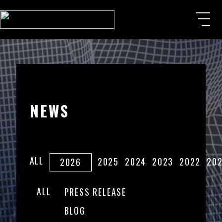
NEWS
ALL
2025
2024
2023
2022
20
2026
ALL
PRESS RELEASE
BLOG