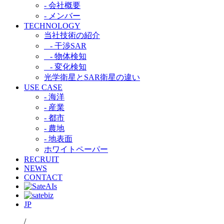
- 会社概要
- メンバー
TECHNOLOGY
当社技術の紹介​
- 干渉SAR​
- 物体検知​
- 変化検知​
光学衛星とSAR衛星の違い​
USE CASE
- 海洋
- 産業
- 都市​
- 農地
- 地表面
ホワイトペーパー
RECRUIT
NEWS
CONTACT
JP
/