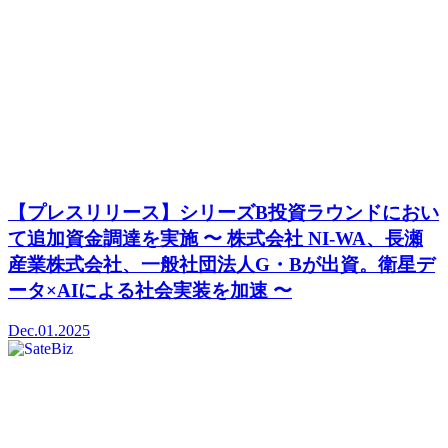
【プレスリリース】シリーズB投資ラウンドにおい
て追加資金調達を実施 〜 株式会社 NI-WA、長瀬
産業株式会社、一般社団法人G・Bが出資。衛星デ
ータ×AIによる社会実装を加速 〜
Dec.01.2025