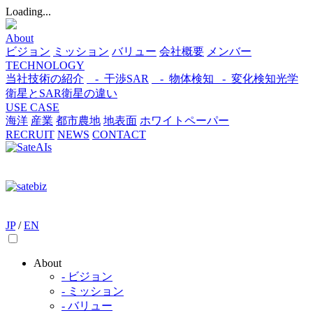
Loading...
About
ビジョン
ミッション
バリュー
会社概要
メンバー
TECHNOLOGY
当社技術の紹介
- 干渉SAR
- 物体検知​
- 変化検知​
光学
衛星とSAR衛星の違い
USE CASE
海洋
産業
都市​
農地
地表面
ホワイトペーパー
RECRUIT
NEWS
CONTACT
JP
/
EN
About
- ビジョン
- ミッション
- バリュー