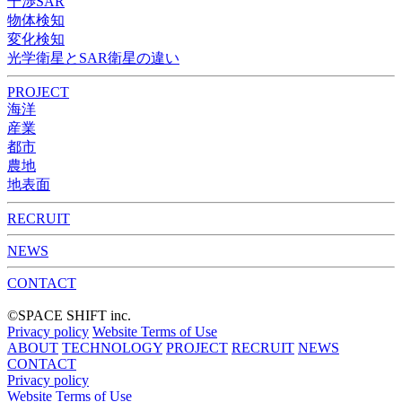
干渉SAR
物体検知​​
変化検知​
光学衛星とSAR衛星の違い
PROJECT
海洋
産業
都市​
農地
地表面
RECRUIT
NEWS
CONTACT
©︎SPACE SHIFT inc.
Privacy policy
Website Terms of Use
ABOUT
TECHNOLOGY
PROJECT
RECRUIT
NEWS
CONTACT
Privacy policy
Website Terms of Use