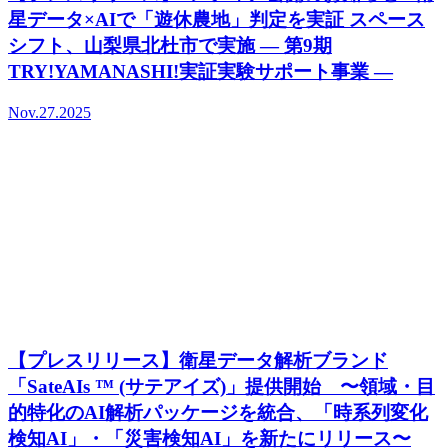
星データ×AIで「遊休農地」判定を実証 スペース
シフト、山梨県北杜市で実施 ― 第9期
TRY!YAMANASHI!実証実験サポート事業 ―
Nov.27.2025
【プレスリリース】衛星データ解析ブランド
「SateAIs ™ (サテアイズ)」提供開始 〜領域・目
的特化のAI解析パッケージを統合、「時系列変化
検知AI」・「災害検知AI」を新たにリリース〜