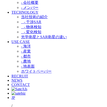
- 会社概要
- メンバー
TECHNOLOGY
当社技術の紹介​
- 干渉SAR​
- 物体検知​
- 変化検知​
光学衛星とSAR衛星の違い​
USE CASE
- 海洋
- 産業
- 都市​
- 農地
- 地表面
ホワイトペーパー
RECRUIT
NEWS
CONTACT
JP
/