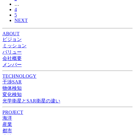
…
4
5
NEXT
ABOUT
ビジョン
ミッション
バリュー
会社概要
メンバー
TECHNOLOGY
干渉SAR
物体検知​​
変化検知​
光学衛星とSAR衛星の違い
PROJECT
海洋
産業
都市​