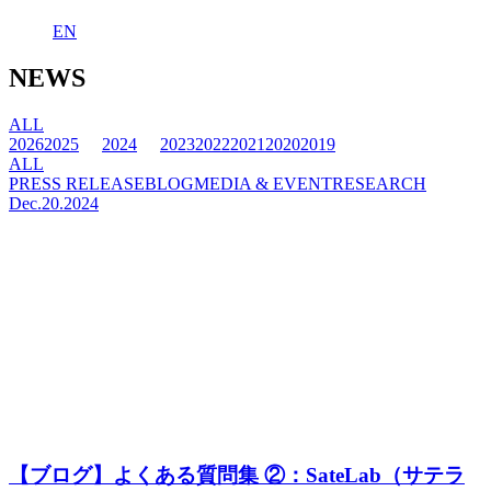
EN
NEWS
ALL
2026
2025
2024
2023
2022
2021
2020
2019
ALL
PRESS RELEASE
BLOG
MEDIA & EVENT
RESEARCH
Dec.20.2024
【ブログ】よくある質問集 ②：SateLab（サテラ