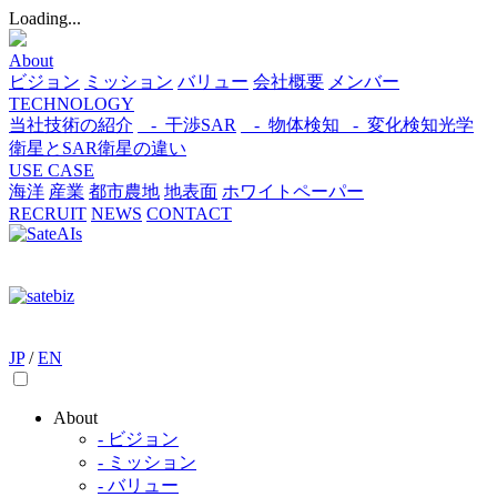
Loading...
About
ビジョン
ミッション
バリュー
会社概要
メンバー
TECHNOLOGY
当社技術の紹介
- 干渉SAR
- 物体検知​
- 変化検知​
光学
衛星とSAR衛星の違い
USE CASE
海洋
産業
都市​
農地
地表面
ホワイトペーパー
RECRUIT
NEWS
CONTACT
JP
/
EN
About
- ビジョン
- ミッション
- バリュー