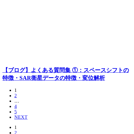
【ブログ】よくある質問集 ①：スペースシフトの
特徴・SAR衛星データの特徴・変位解析
1
2
…
4
5
NEXT
1
2