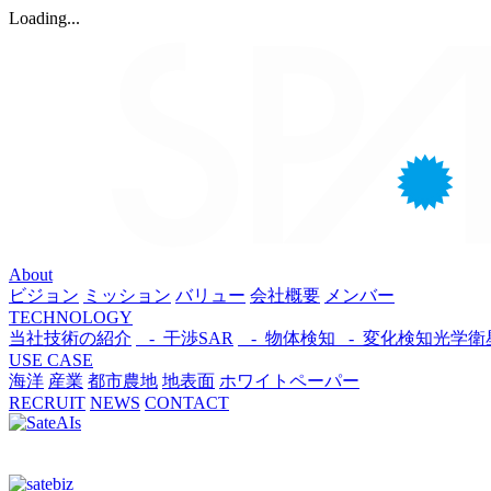
Loading...
About
ビジョン
ミッション
バリュー
会社概要
メンバー
TECHNOLOGY
当社技術の紹介
- 干渉SAR
- 物体検知​
- 変化検知​
光学衛
USE CASE
海洋
産業
都市​
農地
地表面
ホワイトペーパー
RECRUIT
NEWS
CONTACT