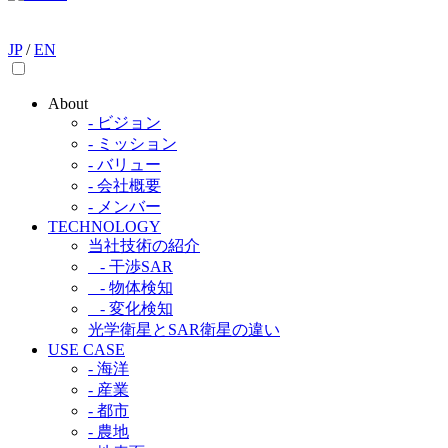
JP
/
EN
About
- ビジョン
- ミッション
- バリュー
- 会社概要
- メンバー
TECHNOLOGY
当社技術の紹介​
- 干渉SAR​
- 物体検知​
- 変化検知​
光学衛星とSAR衛星の違い​
USE CASE
- 海洋
- 産業
- 都市​
- 農地