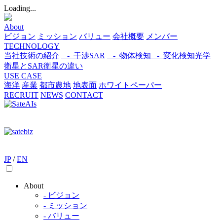
Loading...
About
ビジョン
ミッション
バリュー
会社概要
メンバー
TECHNOLOGY
当社技術の紹介
- 干渉SAR
- 物体検知​
- 変化検知​
光学
衛星とSAR衛星の違い
USE CASE
海洋
産業
都市​
農地
地表面
ホワイトペーパー
RECRUIT
NEWS
CONTACT
JP
/
EN
About
- ビジョン
- ミッション
- バリュー