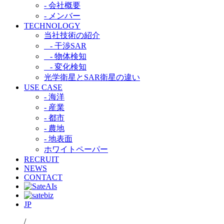
- 会社概要
- メンバー
TECHNOLOGY
当社技術の紹介​
- 干渉SAR​
- 物体検知​
- 変化検知​
光学衛星とSAR衛星の違い​
USE CASE
- 海洋
- 産業
- 都市​
- 農地
- 地表面
ホワイトペーパー
RECRUIT
NEWS
CONTACT
JP
/