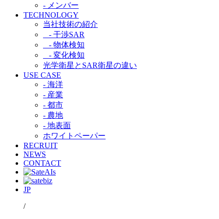
- メンバー
TECHNOLOGY
当社技術の紹介​
- 干渉SAR​
- 物体検知​
- 変化検知​
光学衛星とSAR衛星の違い​
USE CASE
- 海洋
- 産業
- 都市​
- 農地
- 地表面
ホワイトペーパー
RECRUIT
NEWS
CONTACT
JP
/