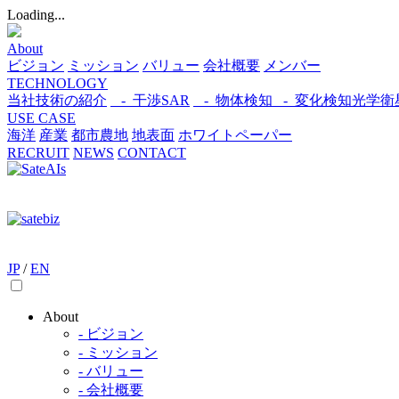
Loading...
About
ビジョン
ミッション
バリュー
会社概要
メンバー
TECHNOLOGY
当社技術の紹介
- 干渉SAR
- 物体検知​
- 変化検知​
光学衛
USE CASE
海洋
産業
都市​
農地
地表面
ホワイトペーパー
RECRUIT
NEWS
CONTACT
JP
/
EN
About
- ビジョン
- ミッション
- バリュー
- 会社概要