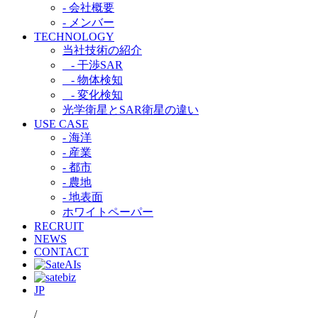
- 会社概要
- メンバー
TECHNOLOGY
当社技術の紹介​
- 干渉SAR​
- 物体検知​
- 変化検知​
光学衛星とSAR衛星の違い​
USE CASE
- 海洋
- 産業
- 都市​
- 農地
- 地表面
ホワイトペーパー
RECRUIT
NEWS
CONTACT
JP
/