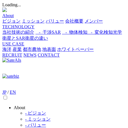
Loading...
About
ビジョン
ミッション
バリュー
会社概要
メンバー
TECHNOLOGY
当社技術の紹介
- 干渉SAR
- 物体検知​
- 変化検知​
光学
衛星とSAR衛星の違い
USE CASE
海洋
産業
都市​
農地
地表面
ホワイトペーパー
RECRUIT
NEWS
CONTACT
JP
/
EN
About
- ビジョン
- ミッション
- バリュー