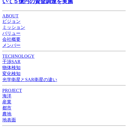
いて５億円の資金調達を実施
ABOUT
ビジョン
ミッション
バリュー
会社概要
メンバー
TECHNOLOGY
干渉SAR
物体検知​​
変化検知​
光学衛星とSAR衛星の違い
PROJECT
海洋
産業
都市​
農地
地表面