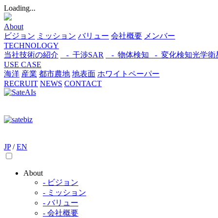
Loading...
About
ビジョン
ミッション
バリュー
会社概要
メンバー
TECHNOLOGY
当社技術の紹介
- 干渉SAR
- 物体検知​
- 変化検知​
光学衛
USE CASE
海洋
産業
都市​
農地
地表面
ホワイトペーパー
RECRUIT
NEWS
CONTACT
JP
/
EN
About
- ビジョン
- ミッション
- バリュー
- 会社概要