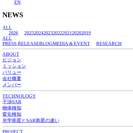
EN
NEWS
ALL
2026
2025
2024
2023
2022
2021
2020
2019
ALL
PRESS RELEASE
BLOG
MEDIA & EVENT
RESEARCH
ABOUT
ビジョン
ミッション
バリュー
会社概要
メンバー
TECHNOLOGY
干渉SAR
物体検知​​
変化検知​
光学衛星とSAR衛星の違い
PROJECT