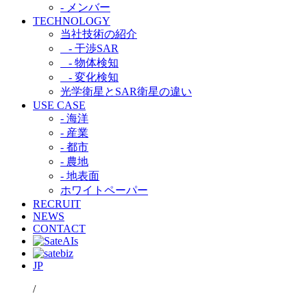
- メンバー
TECHNOLOGY
当社技術の紹介​
- 干渉SAR​
- 物体検知​
- 変化検知​
光学衛星とSAR衛星の違い​
USE CASE
- 海洋
- 産業
- 都市​
- 農地
- 地表面
ホワイトペーパー
RECRUIT
NEWS
CONTACT
JP
/