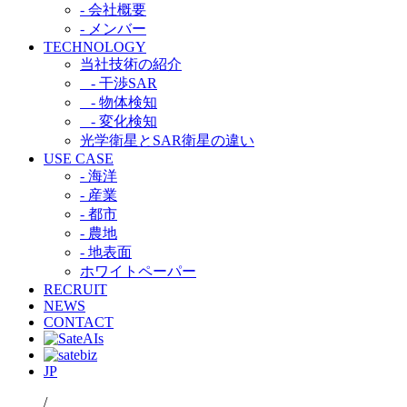
- 会社概要
- メンバー
TECHNOLOGY
当社技術の紹介​
- 干渉SAR​
- 物体検知​
- 変化検知​
光学衛星とSAR衛星の違い​
USE CASE
- 海洋
- 産業
- 都市​
- 農地
- 地表面
ホワイトペーパー
RECRUIT
NEWS
CONTACT
JP
/