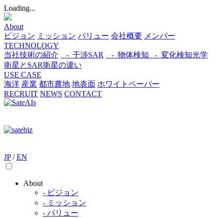
Loading...
About
ビジョン
ミッション
バリュー
会社概要
メンバー
TECHNOLOGY
当社技術の紹介
- 干渉SAR
- 物体検知​
- 変化検知​
光学
衛星とSAR衛星の違い
USE CASE
海洋
産業
都市​
農地
地表面
ホワイトペーパー
RECRUIT
NEWS
CONTACT
JP
/
EN
About
- ビジョン
- ミッション
- バリュー