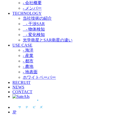
- 会社概要
- メンバー
TECHNOLOGY
当社技術の紹介​
- 干渉SAR​
- 物体検知​
- 変化検知​
光学衛星とSAR衛星の違い​
USE CASE
- 海洋
- 産業
- 都市​
- 農地
- 地表面
ホワイトペーパー
RECRUIT
NEWS
CONTACT
JP