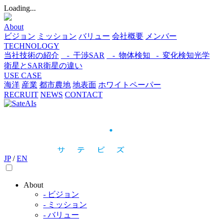
Loading...
About
ビジョン
ミッション
バリュー
会社概要
メンバー
TECHNOLOGY
当社技術の紹介
- 干渉SAR
- 物体検知​
- 変化検知​
光学
衛星とSAR衛星の違い
USE CASE
海洋
産業
都市​
農地
地表面
ホワイトペーパー
RECRUIT
NEWS
CONTACT
JP
/
EN
About
- ビジョン
- ミッション
- バリュー