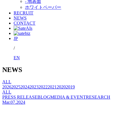
- 地表面
ホワイトペーパー
RECRUIT
NEWS
CONTACT
JP
/
EN
NEWS
ALL
2026
2025
2024
2023
2022
2021
2020
2019
ALL
PRESS RELEASE
BLOG
MEDIA & EVENT
RESEARCH
Mar.07.2024