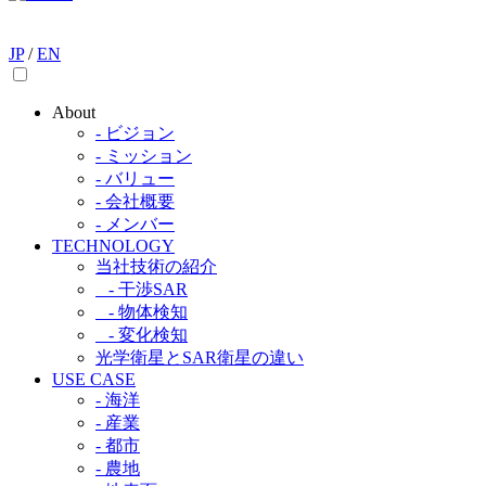
JP
/
EN
About
- ビジョン
- ミッション
- バリュー
- 会社概要
- メンバー
TECHNOLOGY
当社技術の紹介​
- 干渉SAR​
- 物体検知​
- 変化検知​
光学衛星とSAR衛星の違い​
USE CASE
- 海洋
- 産業
- 都市​
- 農地