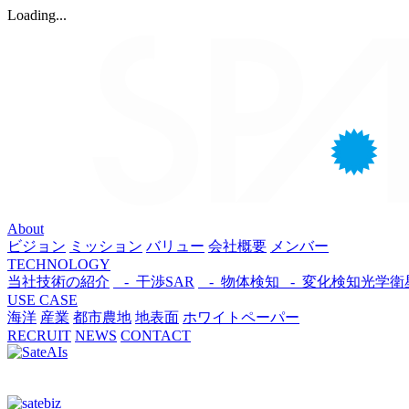
Loading...
About
ビジョン
ミッション
バリュー
会社概要
メンバー
TECHNOLOGY
当社技術の紹介
- 干渉SAR
- 物体検知​
- 変化検知​
光学衛
USE CASE
海洋
産業
都市​
農地
地表面
ホワイトペーパー
RECRUIT
NEWS
CONTACT