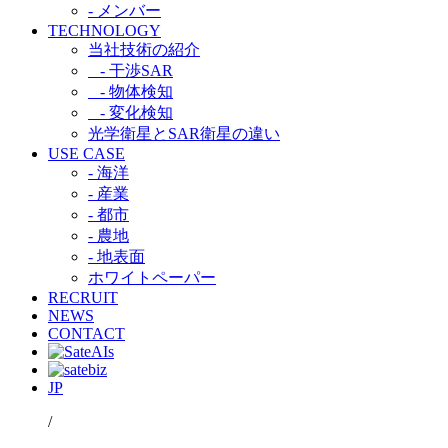
- メンバー
TECHNOLOGY
当社技術の紹介​
- 干渉SAR​
- 物体検知​
- 変化検知​
光学衛星とSAR衛星の違い​
USE CASE
- 海洋
- 産業
- 都市​
- 農地
- 地表面
ホワイトペーパー
RECRUIT
NEWS
CONTACT
JP
/