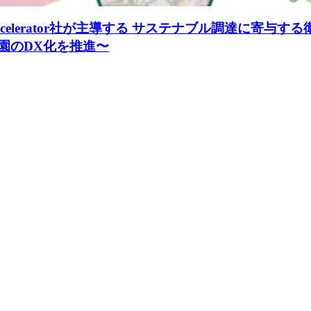
 Accelerator社が主導する サステナブル調達に
園のDX化を推進〜