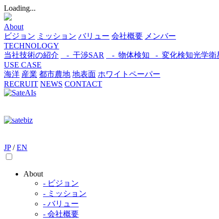
Loading...
About
ビジョン
ミッション
バリュー
会社概要
メンバー
TECHNOLOGY
当社技術の紹介
- 干渉SAR
- 物体検知​
- 変化検知​
光学衛
USE CASE
海洋
産業
都市​
農地
地表面
ホワイトペーパー
RECRUIT
NEWS
CONTACT
JP
/
EN
About
- ビジョン
- ミッション
- バリュー
- 会社概要