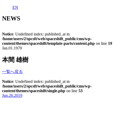
EN
NEWS
Notice
: Undefined index: published_at in
/home/users/2/spcsft/web/spaceshift_public/cms/wp-
content/themes/spaceshift/template-parts/content.php
on line
19
Jan.01.1970
本間 雄樹
一覧へ戻る
Notice
: Undefined index: published_at in
/home/users/2/spcsft/web/spaceshift_public/cms/wp-
content/themes/spaceshift/single.php
on line
53
Jun.26.2019