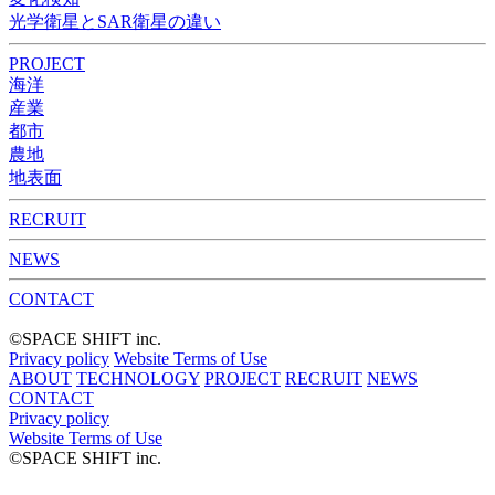
光学衛星とSAR衛星の違い
PROJECT
海洋
産業
都市​
農地
地表面
RECRUIT
NEWS
CONTACT
©︎SPACE SHIFT inc.
Privacy policy
Website Terms of Use
ABOUT
TECHNOLOGY
PROJECT
RECRUIT
NEWS
CONTACT
Privacy policy
Website Terms of Use
©︎SPACE SHIFT inc.