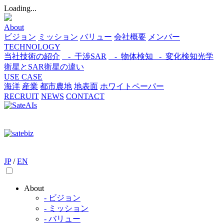
Loading...
About
ビジョン
ミッション
バリュー
会社概要
メンバー
TECHNOLOGY
当社技術の紹介
- 干渉SAR
- 物体検知​
- 変化検知​
光学
衛星とSAR衛星の違い
USE CASE
海洋
産業
都市​
農地
地表面
ホワイトペーパー
RECRUIT
NEWS
CONTACT
JP
/
EN
About
- ビジョン
- ミッション
- バリュー