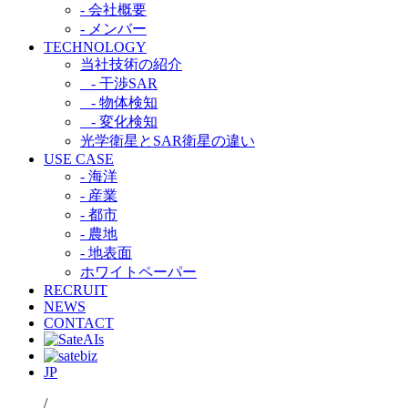
- 会社概要
- メンバー
TECHNOLOGY
当社技術の紹介​
- 干渉SAR​
- 物体検知​
- 変化検知​
光学衛星とSAR衛星の違い​
USE CASE
- 海洋
- 産業
- 都市​
- 農地
- 地表面
ホワイトペーパー
RECRUIT
NEWS
CONTACT
JP
/